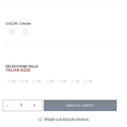
COLOR
:
Celeste
SELECCIONA TALLA
39
40
41
42
43
44
45
-
+
AÑADE AL CARRITO
Añade a la lista de deseos