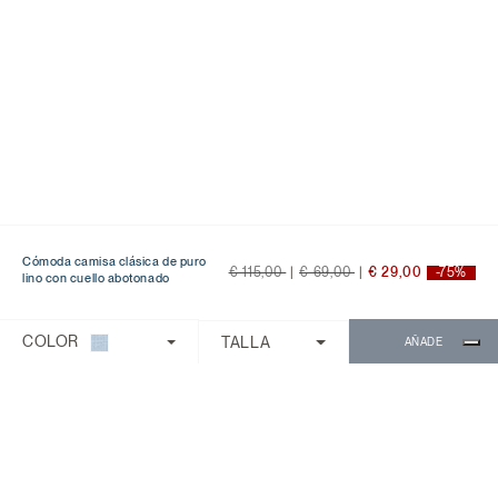
Cómoda camisa clásica de puro
precio rebajado desde
a
precio rebajado desde
a
€ 115,00
|
€ 69,00
|
€ 29,00
-75%
lino con cuello abotonado
COLOR
TALLA
AÑADE
CONTACTOS
El Servicio de Atención al Cliente está disponible de lunes
a viernes de 9:00 a 18:00.