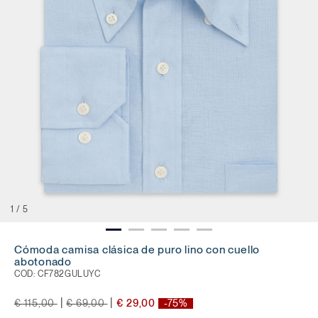
1
/
5
Cómoda camisa clásica de puro lino con cuello
abotonado
COD:
CF782GULUYC
precio rebajado desde
a
precio rebajado desde
a
|
|
€ 115,00
€ 69,00
€ 29,00
-75%