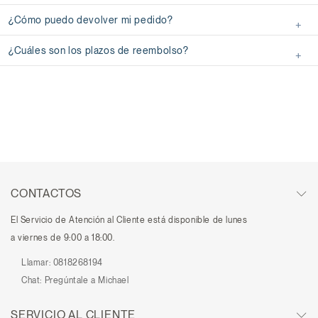
Seguimiento de la entrega
¿Cómo puedo devolver mi pedido?
Contactar con la tienda
¿Cuáles son los plazos de reembolso?
Siga las instrucciones de la tienda sobre las devoluciones
Cuando haya devuelto los artículos, le rogamos que nos lo comunique
Póngase en contacto con nosotros si no ha recibido su pedido
Comprueba las actualizaciones de Mi Klarna
Guarde la información de seguimiento del envío de su devolución
CONTACTOS
El Servicio de Atención al Cliente está disponible de lunes
Reembolso completo
a viernes de 9:00 a 18:00.
Esté atento a su correo electrónico y a las notificaciones
Llamar:
0818268194
Comprueba las actualizaciones de Mi Klarna
Reembolso parcial
Chat:
Pregúntale a Michael
mayor
inferior
SERVICIO AL CLIENTE