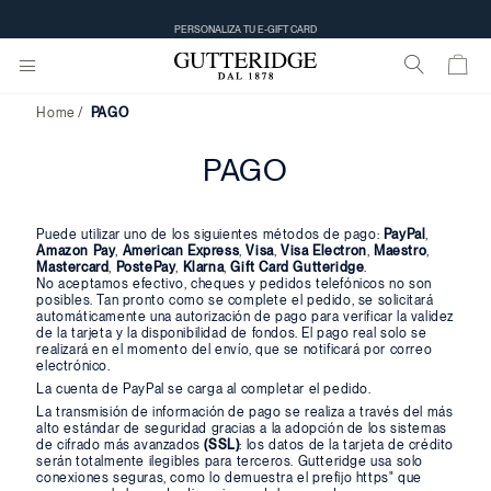
PERSONALIZA TU E-GIFT CARD
Home
PAGO
PAGO
Puede utilizar uno de los siguientes métodos de pago:
PayPal
,
Amazon Pay
,
American Express
,
Visa
,
Visa Electron
,
Maestro
,
Mastercard
,
PostePay
,
Klarna
,
Gift Card Gutteridge
.
No aceptamos efectivo, cheques y pedidos telefónicos no son
posibles. Tan pronto como se complete el pedido, se solicitará
automáticamente una autorización de pago para verificar la validez
de la tarjeta y la disponibilidad de fondos. El pago real solo se
realizará en el momento del envío, que se notificará por correo
electrónico.
La cuenta de PayPal se carga al completar el pedido.
La transmisión de información de pago se realiza a través del más
alto estándar de seguridad gracias a la adopción de los sistemas
de cifrado más avanzados
(SSL)
: los datos de la tarjeta de crédito
serán totalmente ilegibles para terceros. Gutteridge usa solo
conexiones seguras, como lo demuestra el prefijo https" que