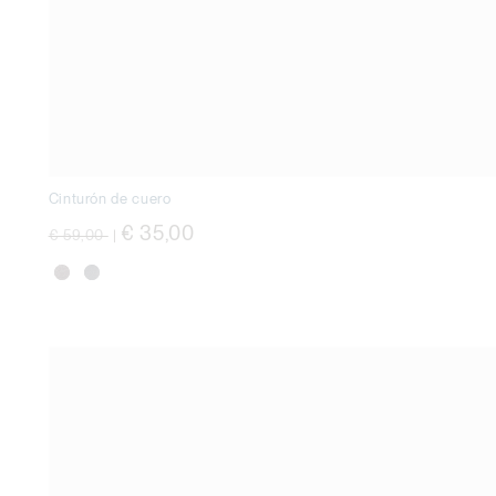
Cinturón de cuero
precio rebajado desde
a
€ 35,00
€ 59,00
|