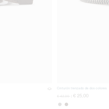
Cinturón trenzado de dos colores
precio rebajado desde
a
€ 25,00
€ 42,00
|