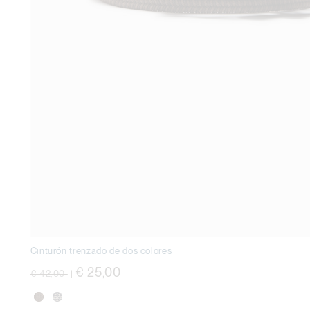
Cinturón trenzado de dos colores
precio rebajado desde
a
€ 25,00
€ 42,00
|