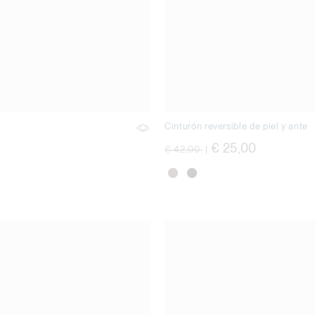
Cinturón reversible de piel y ante
precio rebajado desde
a
€ 25,00
€ 42,00
|