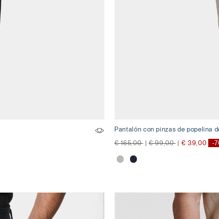
Pantalón con pinzas de popelina 
precio rebajado desde
a
precio rebajado desde
a
€ 165,00
|
€ 99,00
|
€ 39,00
-