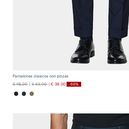
Pantalones clásicos con pinzas
precio rebajado desde
a
precio rebajado desde
a
€ 115,00
|
€ 69,00
|
€ 39,00
-66%