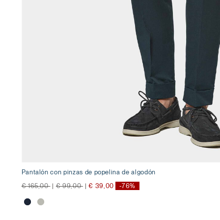
Pantalón con pinzas de popelina de algodón
precio rebajado desde
a
precio rebajado desde
a
€ 165,00
|
€ 99,00
|
€ 39,00
-76%