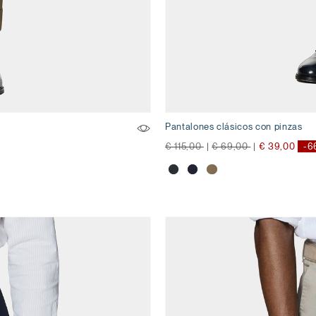
Pantalones clásicos con pinzas
precio rebajado desde
a
precio rebajado desde
a
€ 115,00
|
€ 69,00
|
€ 39,00
-6