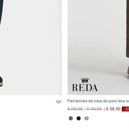
Pantalones de traje de pura lana s
precio rebajado desde
a
precio rebajado desde
a
€ 119,00
|
€ 119,00
|
€ 59,00
-5