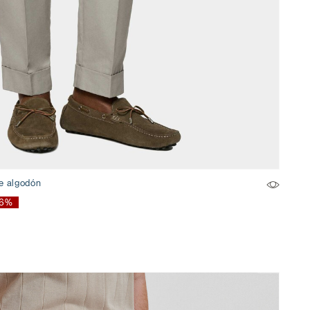
de algodón
76%