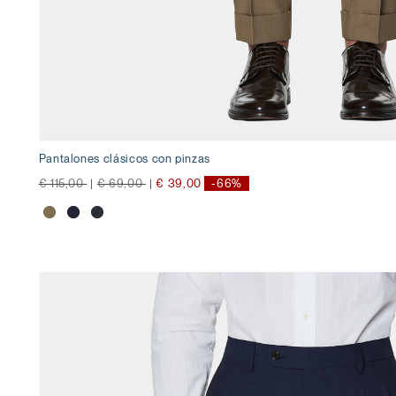
Pantalones clásicos con pinzas
precio rebajado desde
a
precio rebajado desde
a
€ 115,00
|
€ 69,00
|
€ 39,00
-66%