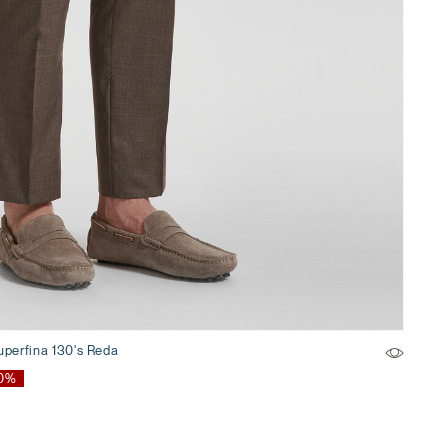
uperfina 130's Reda
0%