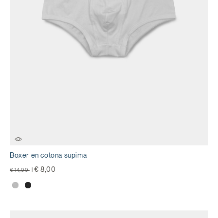
Boxer en cotona supima
precio rebajado desde
a
€ 8,00
€ 14,00
|