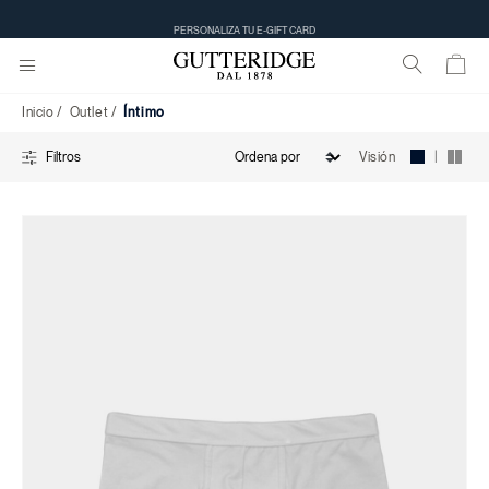
Íntimo
PERSONALIZA TU E-GIFT CARD
Inicio
Outlet
Íntimo
|
Visión
Filtros