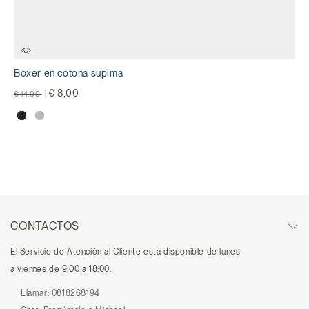
Boxer en cotona supima
precio rebajado desde
a
€ 8,00
€ 14,00
|
CONTACTOS
El Servicio de Atención al Cliente está disponible de lunes
a viernes de 9:00 a 18:00.
Llamar:
0818268194