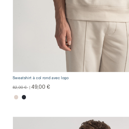
Sweatshirt à col rond avec logo
Prix réduit de
à
49,00 €
82,00 €
|