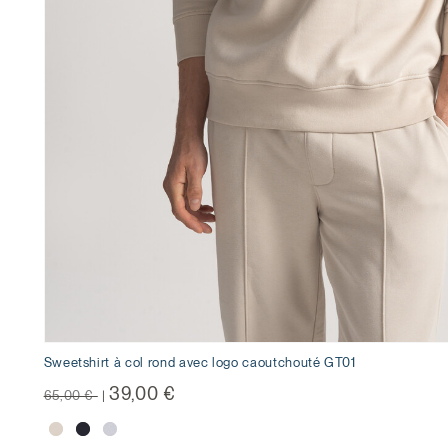
Sweetshirt à col rond avec logo caoutchouté GT01
Prix réduit de
à
39,00 €
65,00 €
|