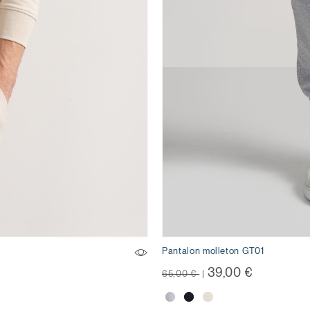
Pantalon molleton GT01
Prix réduit de
à
39,00 €
65,00 €
|