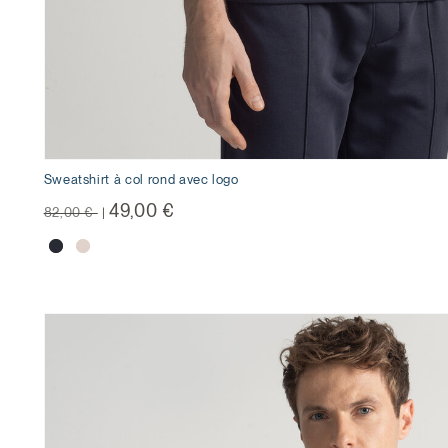
Sweatshirt à col rond avec logo
Prix réduit de
à
49,00 €
82,00 €
|