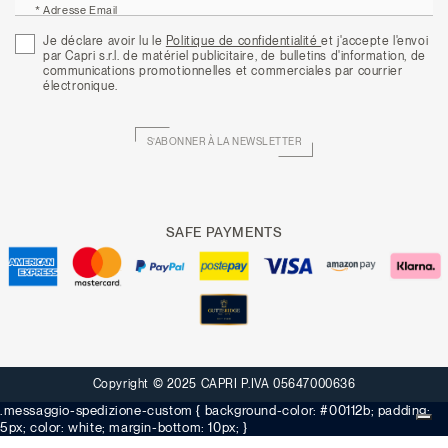
* Adresse Email
Je déclare avoir lu le
Politique de confidentialité
et j'accepte l'envoi
par Capri s.r.l. de matériel publicitaire, de bulletins d'information, de
communications promotionnelles et commerciales par courrier
électronique.
S’ABONNER À LA NEWSLETTER
SAFE PAYMENTS
Copyright © 2025 CAPRI P.IVA 05647000636
.messaggio-spedizione-custom { background-color: #00112b; padding:
5px; color: white; margin-bottom: 10px; }