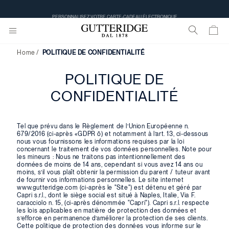
PERSONNALISEZ VOTRE CARTE-CADEAU ÉLECTRONIQUE
Home
POLITIQUE DE CONFIDENTIALITÉ
POLITIQUE DE
CONFIDENTIALITÉ
Tel que prévu dans le Règlement de l’Union Européenne n.
679/2016 (ci-après «GDPR ō) et notamment à l’art. 13, ci-dessous
nous vous fournissons les informations requises par la loi
concernant le traitement de vos données personnelles. Note pour
les mineurs : Nous ne traitons pas intentionnellement des
données de moins de 14 ans, cependant si vous avez 14 ans ou
moins, s’il vous plaît obtenir la permission du parent / tuteur avant
de fournir vos informations personnelles. Le site internet
www.gutteridge.com (ci-après le "Site") est détenu et géré par
Capri s.r.l., dont le siège social est situé à Naples, Italie, Via F.
caracciolo n. 15, (ci-après dénommée "Capri"). Capri s.r.l. respecte
les lois applicables en matière de protection des données et
s’efforce en permanence d’améliorer la protection de ses clients.
Cette politique de protection des données vous informe sur le