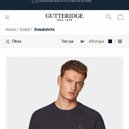
Sweatshirts
LIVRAISON GRATUITE À PARTIR DE €160
Home
Outlet
Sweatshirts
|
Affichage
Filtres