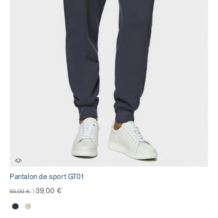
Pantalon de sport GT01
Prix réduit de
à
39,00 €
65,00 €
|