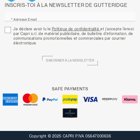
INSCRIS-TOI À LA NEWSLETTER DE GUTTERIDGE
* Adresse Email
Je déclare avoir lu le
Politique de confidentialité
et j'accepte l'envoi
par Capri s.r.l. de matériel publicitaire, de bulletins d'information, de
communications promotionnelles et commerciales par courrier
électronique.
S’ABONNER À LA NEWSLETTER
SAFE PAYMENTS
Copyright © 2025 CAPRI P.IVA 05647000636