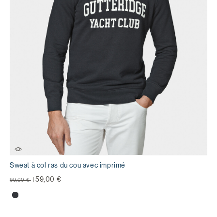
Sweat à col ras du cou avec imprimé
Prix réduit de
à
59,00 €
99,00 €
|