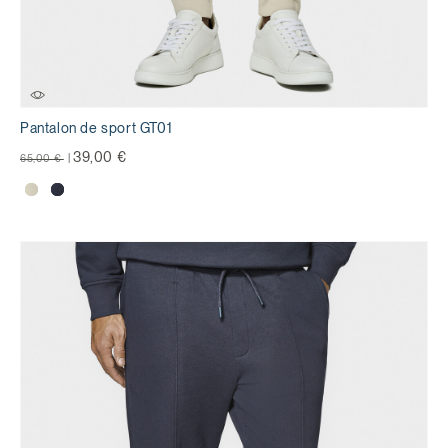
Pantalon de sport GT01
Prix réduit de
à
39,00 €
65,00 €
|