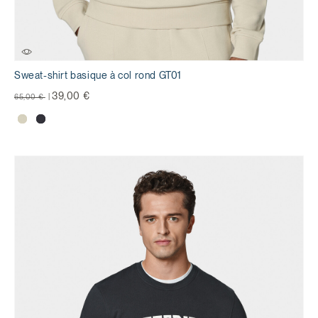
Sweat-shirt basique à col rond GT01
Prix réduit de
à
39,00 €
65,00 €
|