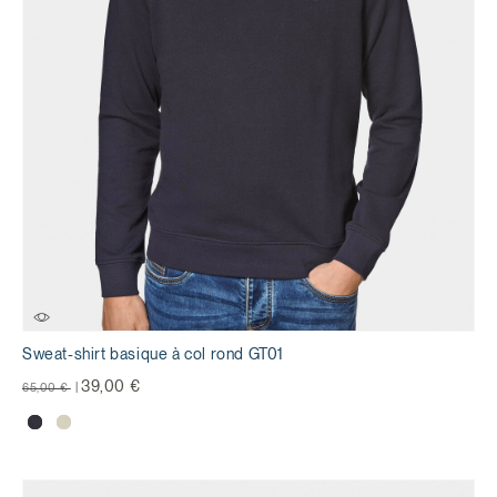
Sweat-shirt basique à col rond GT01
Prix réduit de
à
39,00 €
65,00 €
|