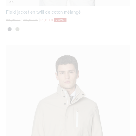
Field jacket en twill de coton mélangé
Prix réduit de
à
Prix réduit de
à
215,00 €
|
129,00 €
|
59,00 €
-73%