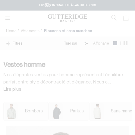
Blousons
LIVRAISON GRATUITE À PARTIR DE €160
et
sans
Home
Vêtements
Blousons et sans manches
manches
|
Affichage
Filtres
Vestes homme
Nos élégantes vestes pour homme représentent l’équilibre
parfait entre style décontracté et élégance. Nous c
...
Lire plus
Bombers
Parkas
Sans manch