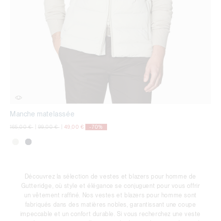
Manche matelassée
Prix réduit de
à
Prix réduit de
à
165,00 €
|
99,00 €
|
49,00 €
-70%
Découvrez la sélection de vestes et blazers pour homme de
Gutteridge, où style et élégance se conjuguent pour vous offrir
un vêtement raffiné. Nos vestes et blazers pour homme sont
fabriqués dans des matières nobles, garantissant une coupe
impeccable et un confort durable. Si vous recherchez une veste