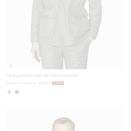
Field jacket en twill de coton mélangé
Prix réduit de
à
Prix réduit de
à
215,00 €
|
129,00 €
|
59,00 €
-73%