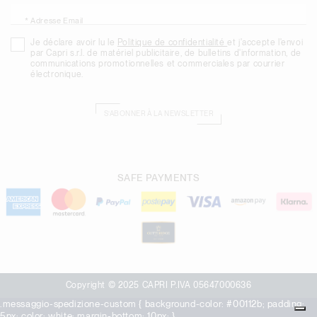
* Adresse Email
Je déclare avoir lu le
Politique de confidentialité
et j'accepte l'envoi
par Capri s.r.l. de matériel publicitaire, de bulletins d'information, de
communications promotionnelles et commerciales par courrier
électronique.
S’ABONNER À LA NEWSLETTER
SAFE PAYMENTS
Copyright © 2025 CAPRI P.IVA 05647000636
.messaggio-spedizione-custom { background-color: #00112b; padding:
5px; color: white; margin-bottom: 10px; }