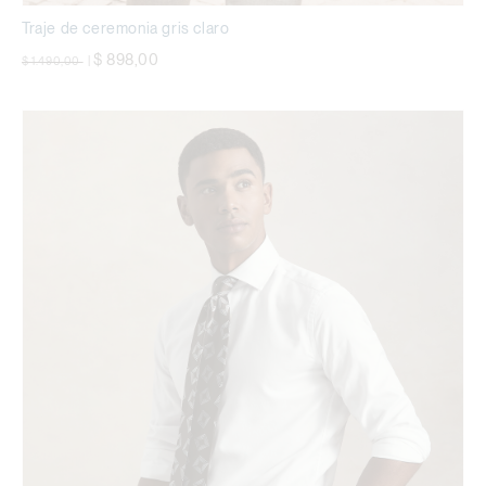
Traje de ceremonia gris claro
precio rebajado desde
a
$ 898,00
$ 1.490,00
|