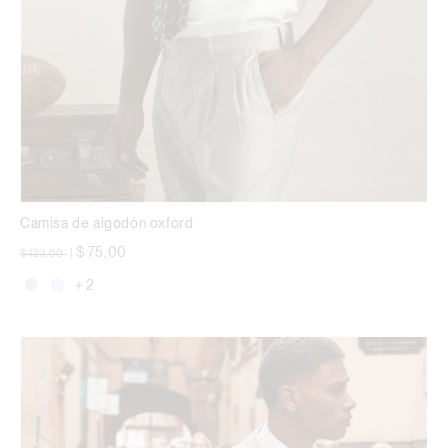
Camisa de algodón oxford
precio rebajado desde
a
$ 75,00
$ 123,00
|
+ 2