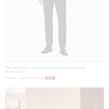
Traje azul marino de una sola botonadura con rayas
diplomáticas
precio rebajado desde
a
precio rebajado desde
a
$ 468,00
|
$ 284,00
|
$ 146,00
-69%