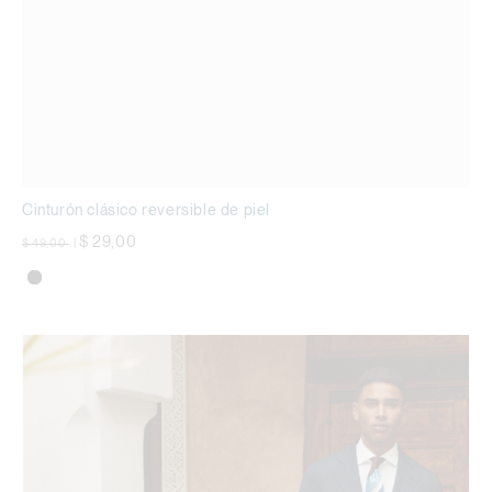
Cinturón clásico reversible de piel
precio rebajado desde
a
$ 29,00
$ 49,00
|