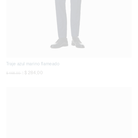
Traje azul marino flameado
precio rebajado desde
a
$ 284,00
$ 468,00
|