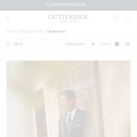
Ceremony
FREE SHIPPING DE €160
Inicio
Shop by look
Ceremony
|
Visión
Filtros