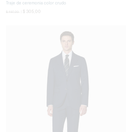
Traje de ceremonia color crudo
precio rebajado desde
a
$ 305,00
$ 497,00
|