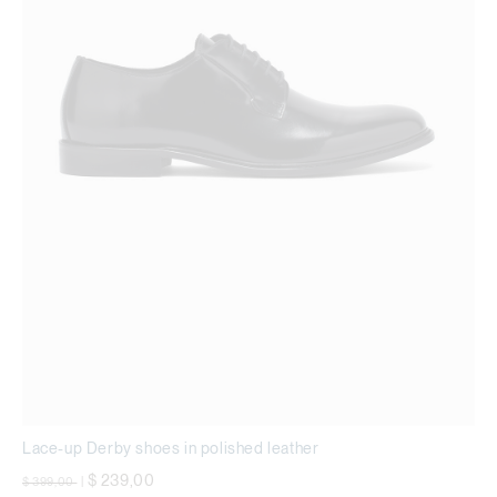
Lace-up Derby shoes in polished leather
precio rebajado desde
a
$ 239,00
$ 399,00
|