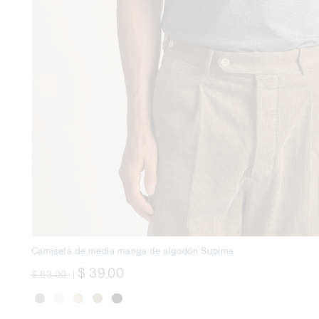
Camiseta de media manga de algodón Supima
precio rebajado desde
a
$ 39,00
$ 63,00
|