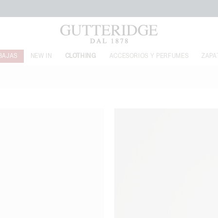
FREE SHIPPING DE €160
BAJAS
NEW IN
CLOTHING
ACCESORIOS Y PERFUMES
ZAPA