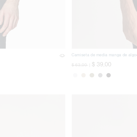
Camiseta de media manga de alg
precio rebajado desde
a
$ 39,00
$ 63,00
|