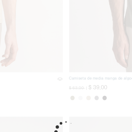
Camiseta de media manga de alg
precio rebajado desde
a
$ 39,00
$ 63,00
|