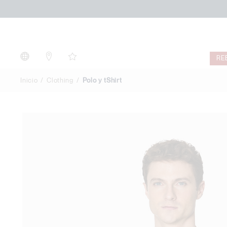
Polo
y
tShirt
RE
Inicio
Clothing
Polo y tShirt