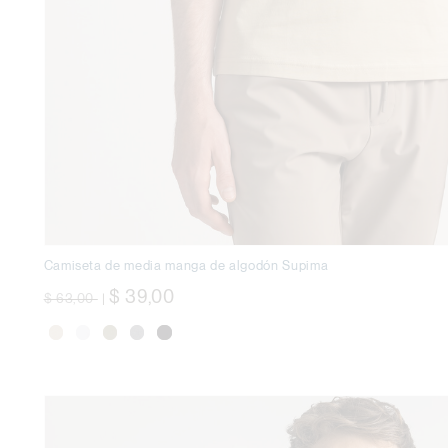
Camiseta de media manga de algodón Supima
precio rebajado desde
a
$ 39,00
$ 63,00
|