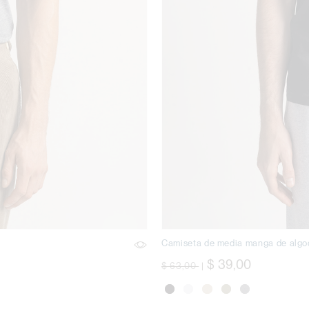
Camiseta de media manga de alg
precio rebajado desde
a
$ 39,00
$ 63,00
|