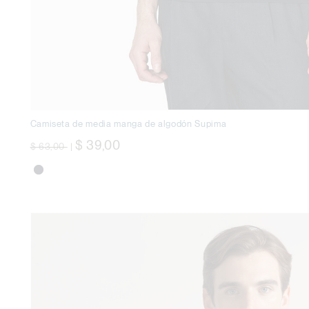
Camiseta de media manga de algodón Supima
precio rebajado desde
a
$ 39,00
$ 63,00
|