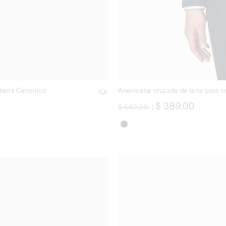
rberis Canonico
Americana cruzada de lana pura c
precio rebajado desde
a
$ 389,00
$ 649,00
|