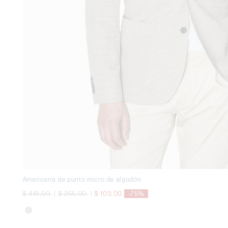
Americana de punto micro de algodón
precio rebajado desde
a
precio rebajado desde
a
$ 419,00
|
$ 255,00
|
$ 103,00
-75%