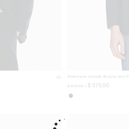
Americana cruzada de pura lana V
precio rebajado desde
a
$ 375,00
$ 619,00
|