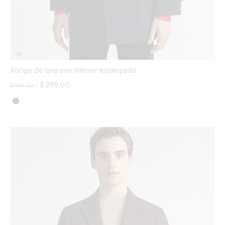
Abrigo de lana con interior estampado
precio rebajado desde
a
$ 299,00
$ 499,00
|