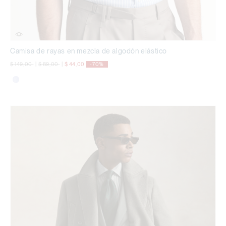
Camisa de rayas en mezcla de algodón elástico
precio rebajado desde
a
precio rebajado desde
a
$ 149,00
|
$ 89,00
|
$ 44,00
-70%