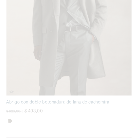
Abrigo con doble botonadura de lana de cachemira
precio rebajado desde
a
$ 493,00
$ 823,00
|