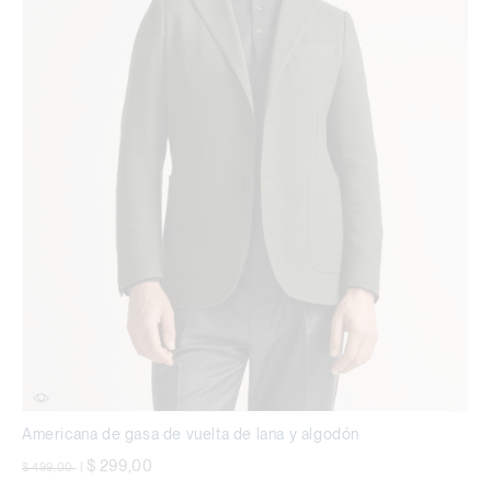
Americana de gasa de vuelta de lana y algodón
precio rebajado desde
a
$ 299,00
$ 499,00
|