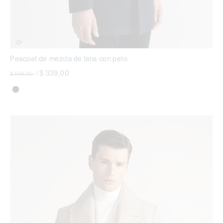
Peacoat de mezcla de lana con peto
precio rebajado desde
a
$ 339,00
$ 569,00
|