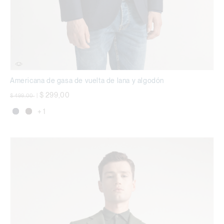
Americana de gasa de vuelta de lana y algodón
precio rebajado desde
a
$ 299,00
$ 499,00
|
+ 1