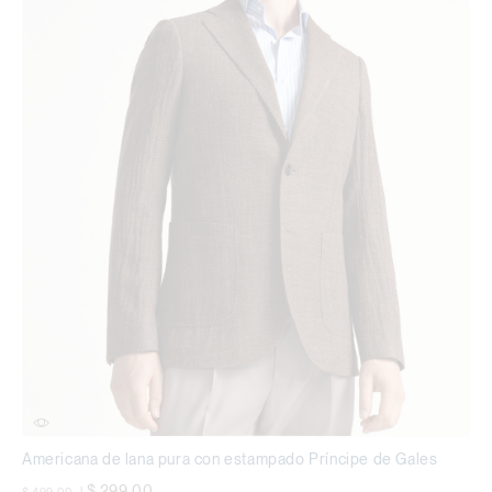
Americana de lana pura con estampado Príncipe de Gales
precio rebajado desde
a
$ 299,00