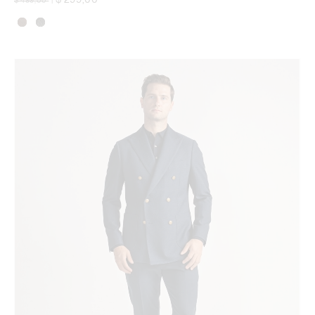
$ 499,00
|