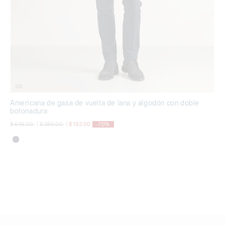
Americana de gasa de vuelta de lana y algodón con doble
botonadura
precio rebajado desde
a
precio rebajado desde
a
$ 649,00
|
$ 389,00
|
$ 193,00
-70%