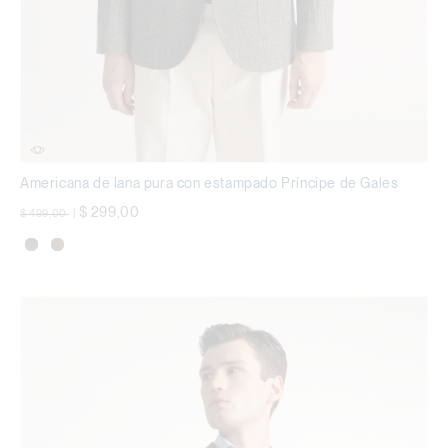
Americana de lana pura con estampado Príncipe de Gales
precio rebajado desde
a
$ 299,00
$ 499,00
|