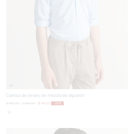
Camisa de jersey de mezcla de algodón
precio rebajado desde
a
precio rebajado desde
a
$ 199,00
|
$ 119,00
|
$ 44,00
-78%