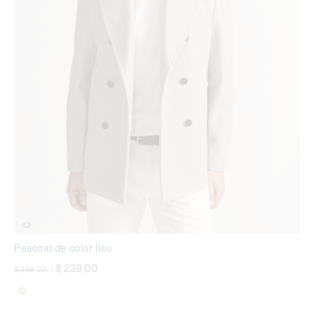
Peacoat de color liso
precio rebajado desde
a
$ 239,00
$ 399,00
|