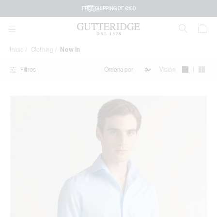
New
FREE SHIPPING DE €160
In
Inicio
Clothing
New In
|
Visión
Filtros