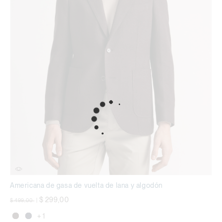
Americana de gasa de vuelta de lana y algodón
precio rebajado desde
a
$ 299,00
$ 499,00
|
+ 1