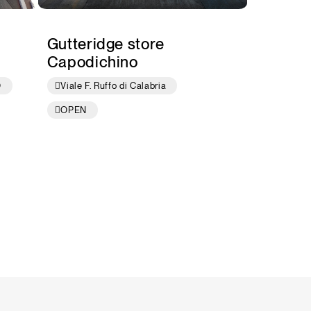
Gutteridge store
Capodichino
O
Viale F. Ruffo di Calabria
OPEN