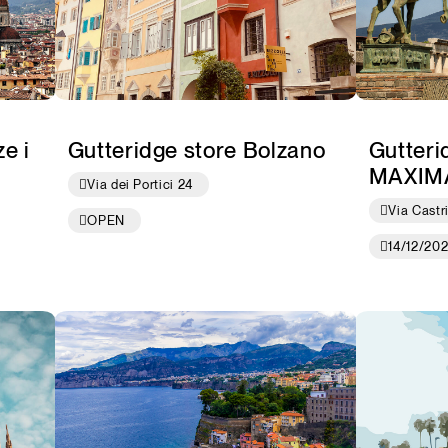
e i
Gutteridge store Bolzano
Gutteri
MAXIM
Via dei Portici 24
Via Castr
OPEN
14/12/20