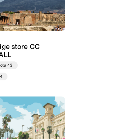
dge store CC
ALL
iota 43
24