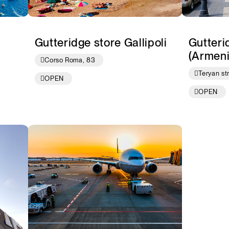
Gutteridge store Gallipoli
Gutteri
(Armeni
Corso Roma, 83
Teryan st
OPEN
OPEN