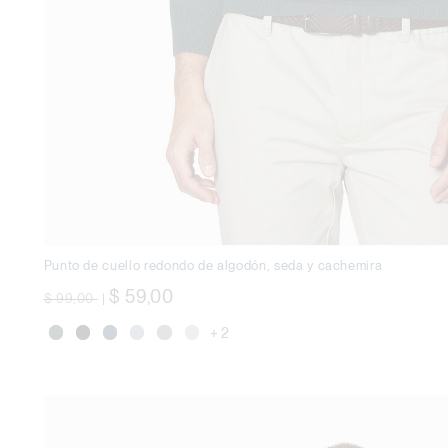
Punto de cuello redondo de algodón, seda y cachemira
precio rebajado desde
a
$ 59,00
$ 99,00
|
+ 2