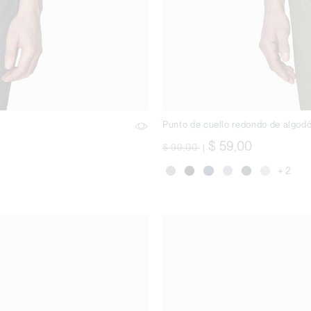
Punto de cuello redondo de algod
precio rebajado desde
a
$ 59,00
$ 99,00
|
+ 2