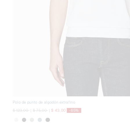
Polo de punto de algodón extrafino
precio rebajado desde
a
precio rebajado desde
a
$ 123,00
|
$ 75,00
|
$ 43,00
-65%