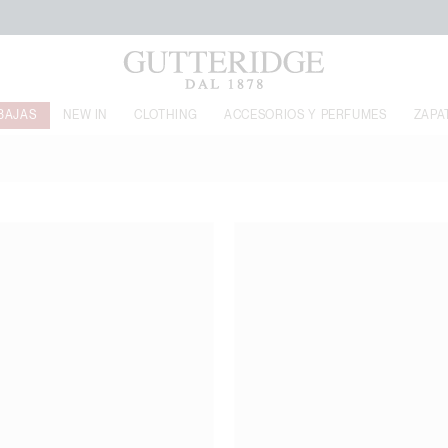
FREE SHIPPING DE €160
BAJAS
NEW IN
CLOTHING
ACCESORIOS Y PERFUMES
ZAPA