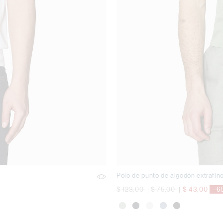
Polo de punto de algodón extrafin
precio rebajado desde
a
precio rebajado desde
a
$ 123,00
|
$ 75,00
|
$ 43,00
-6