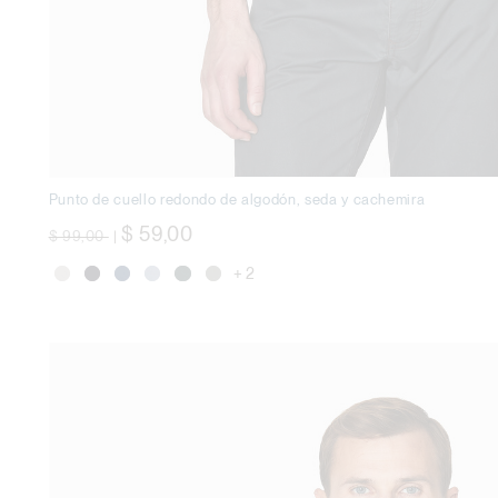
Punto de cuello redondo de algodón, seda y cachemira
precio rebajado desde
a
$ 59,00
$ 99,00
|
+ 2