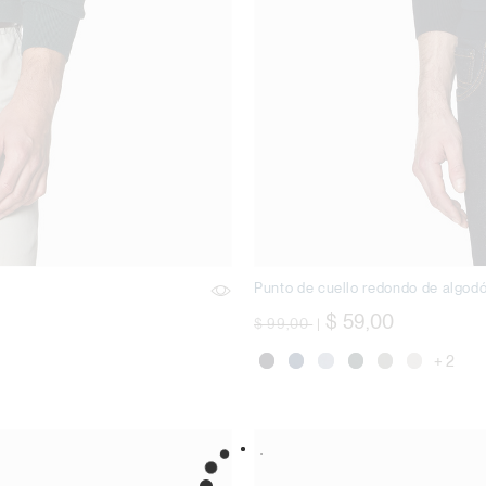
Punto de cuello redondo de algod
precio rebajado desde
a
$ 59,00
$ 99,00
|
+ 2