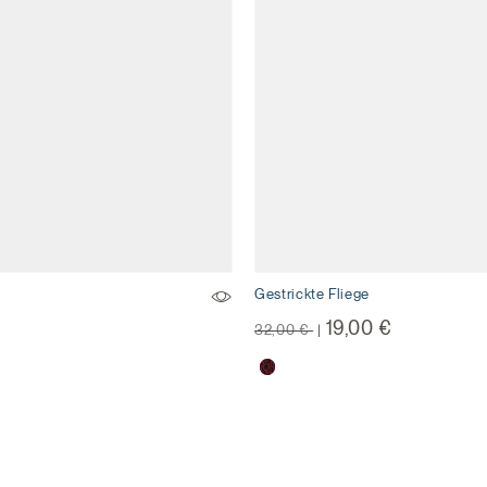
Gestrickte Fliege
Preisreduzierung von
auf
19,00 €
32,00 €
|