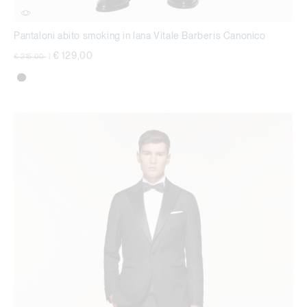
Pantaloni abito smoking in lana Vitale Barberis Canonico
Price reduced from
to
€ 129,00
€ 215,00
|