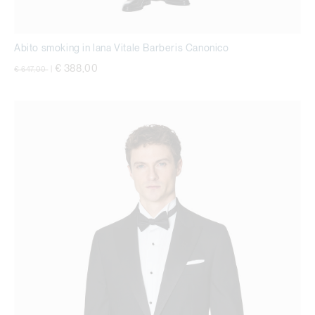
Abito smoking in lana Vitale Barberis Canonico
Price reduced from
to
€ 388,00
€ 647,00
|