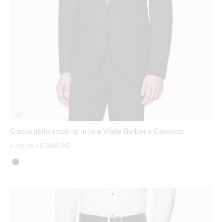
Giacca abito smoking in lana Vitale Barberis Canonico
Price reduced from
to
€ 259,00
€ 432,00
|