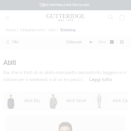
Smoking
FREE SHIPPING A PARTIRE DA €120
Home
Abbigliamento
Abiti
Smoking
|
Vista
Filtri
Abiti
Sia che si tratti di un abito monopetto decostruito, leggero e in
cotone per il weekend, o di un tre pezzi i
...
Leggi tutto
Abiti Blu
Abiti Verdi
Abiti Cas