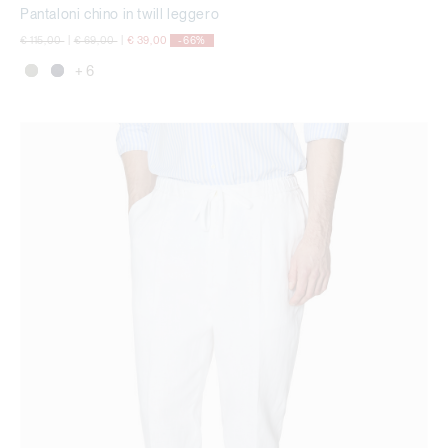
Pantaloni chino in twill leggero
Price reduced from
to
Price reduced from
to
€ 115,00
|
€ 69,00
|
€ 39,00
-66%
+ 6