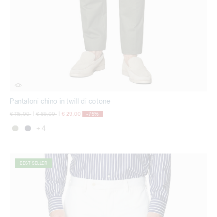
Pantaloni chino in twill di cotone
Price reduced from
to
Price reduced from
to
€ 115,00
|
€ 69,00
|
€ 29,00
-75%
+ 4
BEST SELLER