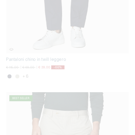
Pantaloni chino in twill leggero
Price reduced from
to
Price reduced from
to
€ 115,00
|
€ 69,00
|
€ 39,00
-66%
+ 6
BEST SELLER