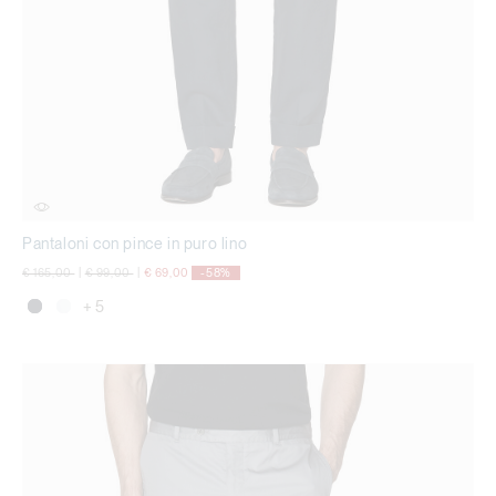
Pantaloni con pince in puro lino
Price reduced from
to
Price reduced from
to
€ 165,00
|
€ 99,00
|
€ 69,00
-58%
+ 5