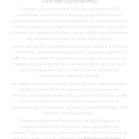
contemporaneo
I Pantaloni Uomo Gutteridge per la Spring Summer 2026
interpretano una nuova idea di eleganza quotidiana, dove la
precisione sartoriale incontra la leggerezza dei materiali estivi. La
collezione nasce da una ricerca attenta su vestibilità, proporzioni
e tessuti, con l’obiettivo di offrire capi versatili, capaci di adattarsi
con naturalezza ai diversi momenti della giornata.
Cotone, lino ad alta traspirabilità garantiscono comfort e libertà di
movimento, mantenendo una silhouette sempre equilibrata e
raffinata. Dai modelli slim ai pantaloni chino, fino alle proposte più
rilassate ispirate al mondo travel e leisure, ogni capo è pensato
per accompagnare l’uomo contemporaneo tra contesti
professionali e occasioni informali.
La palette cromatica si muove tra toni naturali e sofisticati: beige
sabbia, blu profondi, verdi polverosi e nuance neutre che
permettono abbinamenti armoniosi e versatili. Una proposta che
unisce funzionalità ed estetica, pensata per costruire un
guardaroba estivo essenziale, dinamico e coerente con uno stile
distintivo ma mai eccessivo.
Esplora la collezione di Pantaloni Uomo Gutteridge per la
Primavera/Estate 2026 e combina i tuoi capi preferiti con
camicie, T-shirt o polo per dare vita a outfit versatili e sempre di
tendenza. Scopri tutta la collezione dell’
Abbigliamento Uomo
di