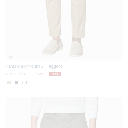
Pantaloni chino in twill leggero
Price reduced from
to
Price reduced from
to
€ 115,00
|
€ 69,00
|
€ 39,00
-66%
+ 6