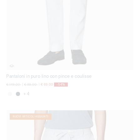
Pantaloni in puro lino con pince e coulisse
Price reduced from
to
Price reduced from
to
€ 149,00
|
€ 89,00
|
€ 69,00
-54%
+ 4
NUOVI ARTICOLI AGGIUNTI