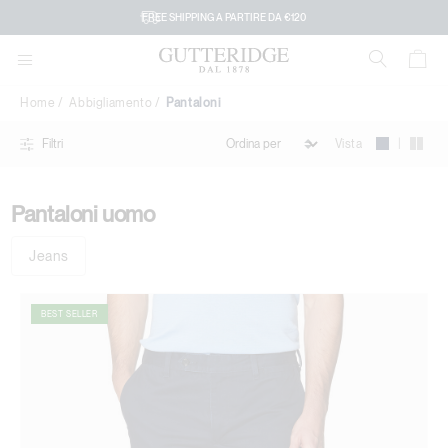
Pantaloni
FREE SHIPPING A PARTIRE DA €120
Home
Abbigliamento
Pantaloni
|
Vista
Filtri
Pantaloni uomo
Jeans
BEST SELLER