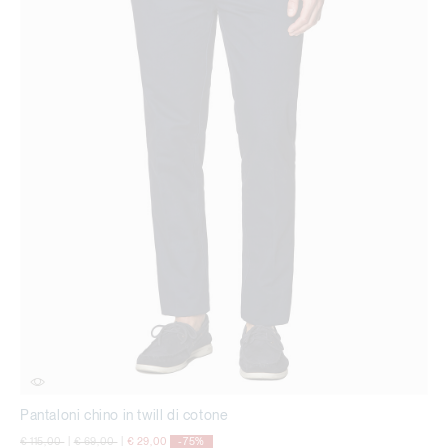
Pantaloni chino in twill di cotone
Price reduced from
to
Price reduced from
to
€ 115,00
|
€ 69,00
|
€ 29,00
-75%