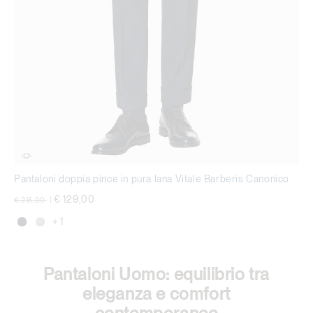
Pantaloni doppia pince in pura lana Vitale Barberis Canonico
Price reduced from
to
€ 129,00
€ 215,00
|
+ 1
Pantaloni Uomo: equilibrio tra
eleganza e comfort