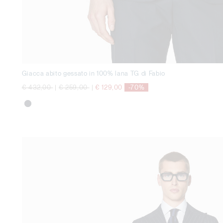
Giacca abito gessato in 100% lana TG di Fabio
Price reduced from
to
Price reduced from
to
€ 432,00
|
€ 259,00
|
€ 129,00
-70%