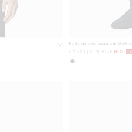
Pantaloni abito gessato in 100% l
Price reduced from
to
Price reduced from
to
€ 215,00
|
€ 129,00
|
€ 59,00
-