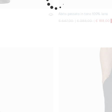
Abito gessato in tono 100% lana
Price reduced from
to
Price reduced from
to
€ 647,00
|
€ 388,00
|
€ 188,00