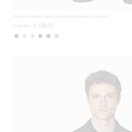
Pantaloni abito in pura lana Vitale Barberis Canonico
Price reduced from
to
€ 129,00
€ 215,00
|