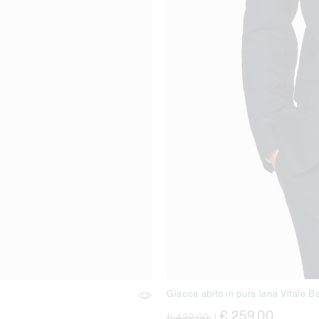
Giacca abito in pura lana Vitale B
Price reduced from
to
€ 259,00
€ 432,00
|