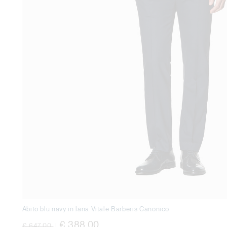
Abito blu navy in lana Vitale Barberis Canonico
Price reduced from
to
€ 388,00
€ 647,00
|