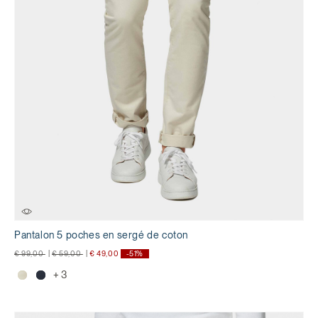
Pantalon 5 poches en sergé de coton
Prix réduit de
à
Prix réduit de
à
€ 99,00
|
€ 59,00
|
€ 49,00
-51%
+ 3