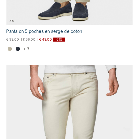
Pantalon 5 poches en sergé de coton
Prix réduit de
à
Prix réduit de
à
€ 99,00
|
€ 59,00
|
€ 49,00
-51%
+ 3