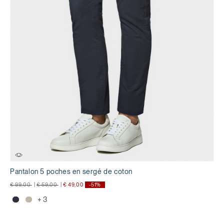
Pantalon 5 poches en sergé de coton
Prix réduit de
à
Prix réduit de
à
€ 99,00
|
€ 59,00
|
€ 49,00
-51%
+ 3