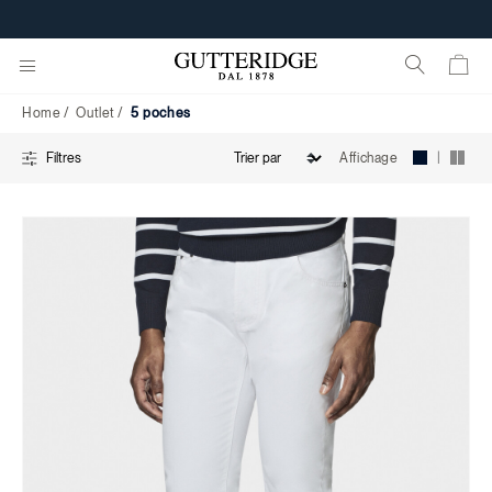
5
LIVRAISON GRATUITE À PARTIR DE 160€
poches
Home
Outlet
5 poches
|
Affichage
Filtres