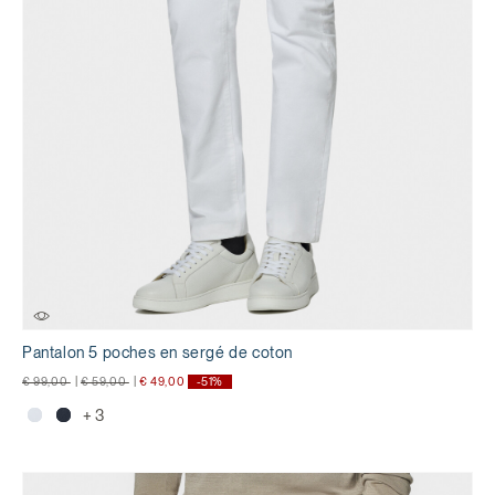
Pantalon 5 poches en sergé de coton
Prix réduit de
à
Prix réduit de
à
€ 99,00
|
€ 59,00
|
€ 49,00
-51%
+ 3