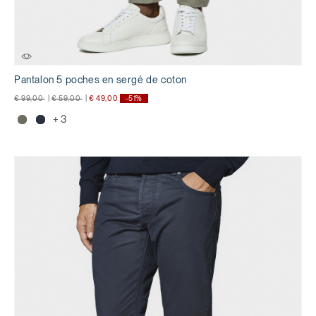
Pantalon 5 poches en sergé de coton
Prix réduit de
à
Prix réduit de
à
€ 99,00
|
€ 59,00
|
€ 49,00
-51%
+ 3