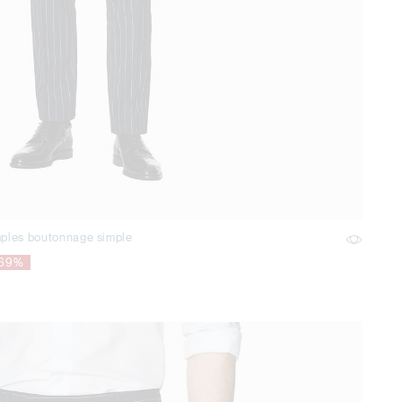
mples boutonnage simple
-69%