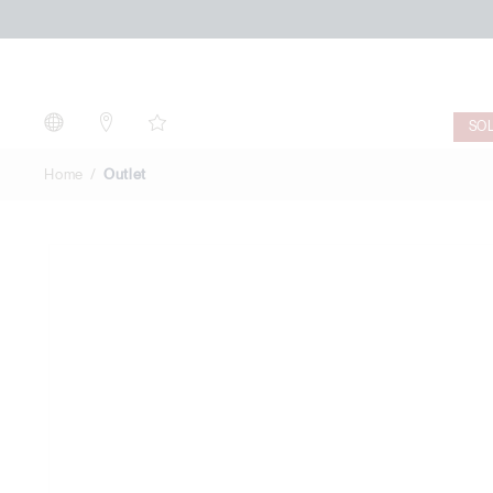
Outlet
SO
Home
Outlet