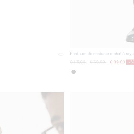
Pantalon de costume croisé à rayu
Prix réduit de
à
Prix réduit de
à
€ 115,00
|
€ 69,00
|
€ 39,00
-6