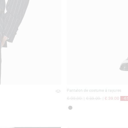
Pantalon de costume à rayures
Prix réduit de
à
Prix réduit de
à
€ 99,00
|
€ 59,00
|
€ 39,00
-6