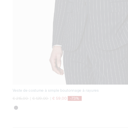
Veste de costume à simple boutonnage à rayures
Prix réduit de
à
Prix réduit de
à
€ 215,00
|
€ 129,00
|
€ 59,00
-73%