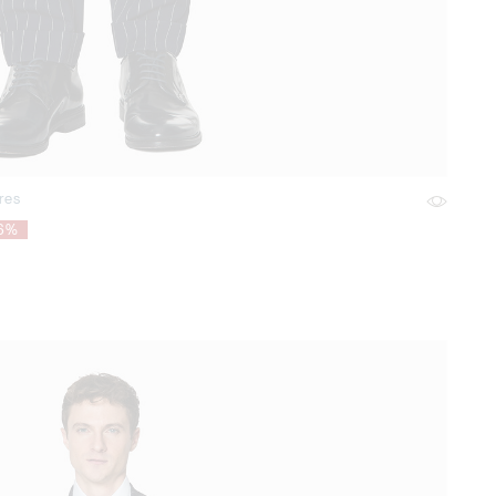
res
6%