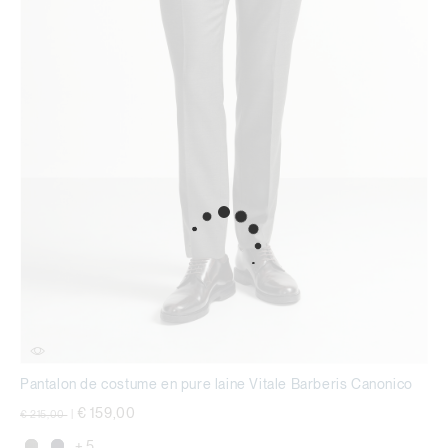
Pantalon de costume en pure laine Vitale Barberis Canonico
Prix réduit de
à
€ 159,00
€ 215,00
|
+ 5