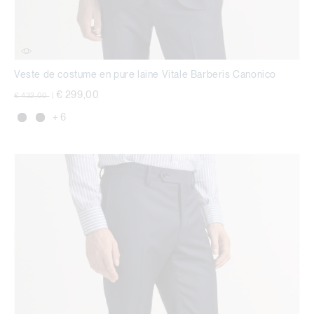
Veste de costume en pure laine Vitale Barberis Canonico
Prix réduit de
à
€ 299,00
€ 432,00
|
+ 6