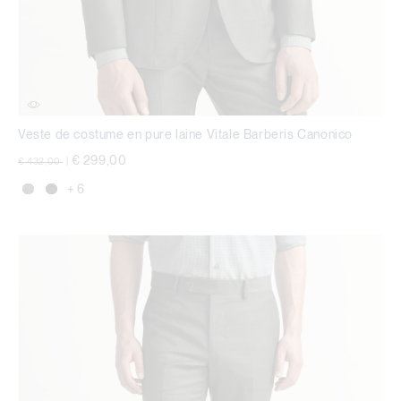
Veste de costume en pure laine Vitale Barberis Canonico
Prix réduit de
à
€ 299,00
€ 432,00
|
+ 6