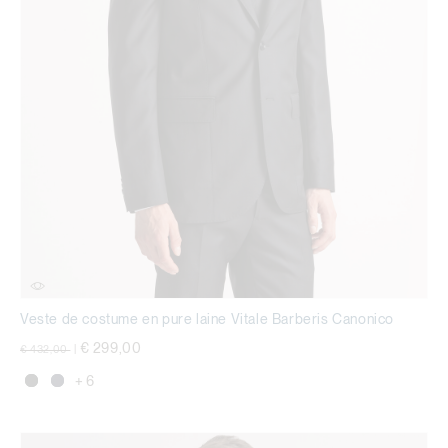
Veste de costume en pure laine Vitale Barberis Canonico
Prix réduit de
à
€ 299,00
€ 432,00
|
+ 6