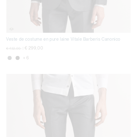
Veste de costume en pure laine Vitale Barberis Canonico
Prix réduit de
à
€ 299,00
€ 432,00
|
+ 6