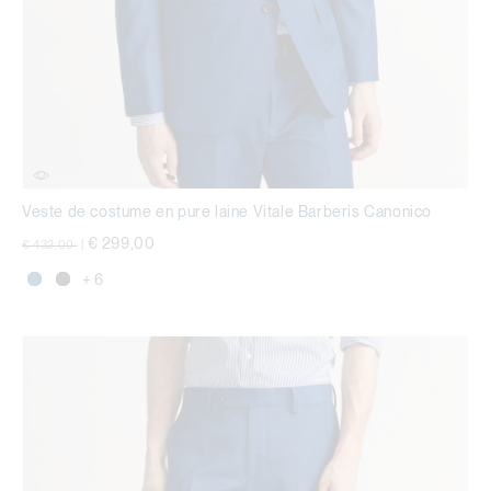
Veste de costume en pure laine Vitale Barberis Canonico
Prix réduit de
à
€ 299,00
€ 432,00
|
+ 6