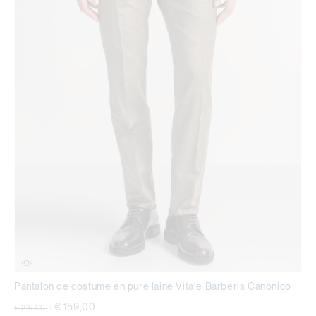
Pantalon de costume en pure laine Vitale Barberis Canonico
Prix réduit de
à
€ 159,00
€ 215,00
|