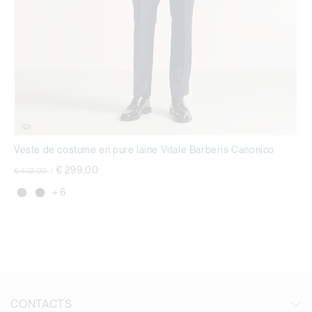
Veste de costume en pure laine Vitale Barberis Canonico
Prix réduit de
à
€ 299,00
€ 432,00
|
+ 6
CONTACTS