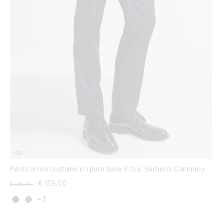
Pantalon de costume en pure laine Vitale Barberis Canonico
Prix réduit de
à
€ 159,00
€ 215,00
|
+ 5