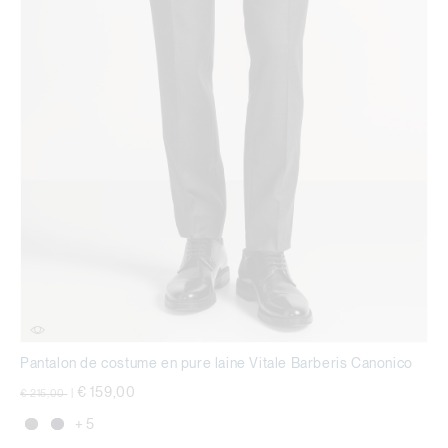
Pantalon de costume en pure laine Vitale Barberis Canonico
Prix réduit de
à
€ 159,00
€ 215,00
|
+ 5