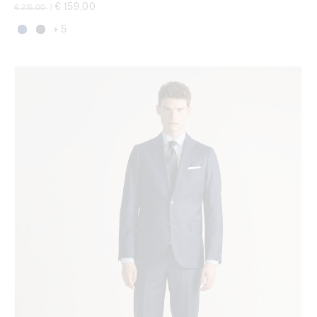
Prix réduit de
à
€ 159,00
€ 215,00
|
+ 5