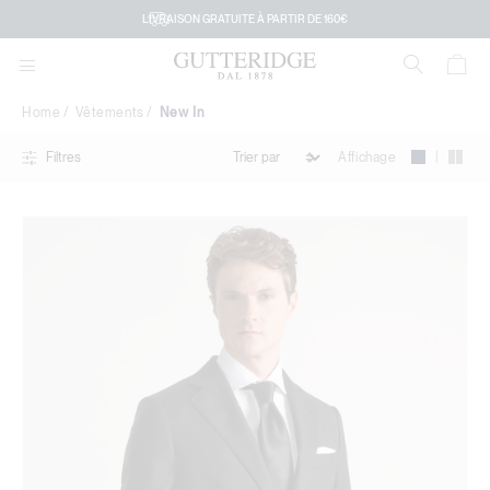
New
LIVRAISON GRATUITE À PARTIR DE 160€
In
Home
Vêtements
New In
|
Affichage
Filtres