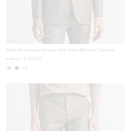
Veste de costume en pure laine Vitale Barberis Canonico
Prix réduit de
à
€ 299,00
€ 432,00
|
+ 6