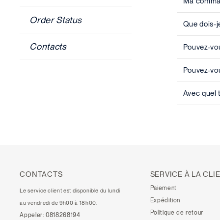
Ma command
Order Status
Que dois-j
Contacts
Pouvez-vou
Pouvez-vou
Avec quel 
CONTACTS
SERVICE À LA CLI
Paiement
Le service client est disponible du lundi
Expédition
au vendredi de 9h00 à 18h00.
Politique de retour
Appeler:
0818268194