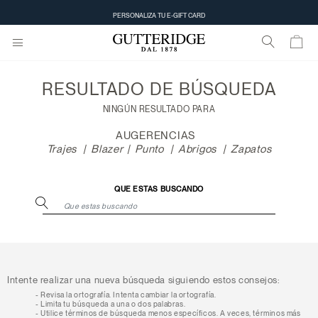
Resultado
PERSONALIZA TU E-GIFT CARD
de
búsqueda
RESULTADO DE
BÚSQUEDA
NINGÚN RESULTADO PARA
AUGERENCIAS
Trajes
Blazer
Punto
Abrigos
Zapatos
QUE ESTAS BUSCANDO
Intente realizar una nueva búsqueda siguiendo estos consejos:
Revisa la ortografía. Intenta cambiar la ortografía.
Limita tu búsqueda a una o dos palabras.
Utilice términos de búsqueda menos específicos. A veces, términos más