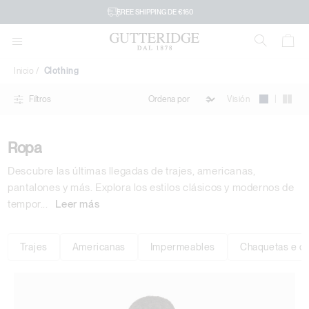
Clothing
FREE SHIPPING DE €160
Inicio
Clothing
|
Visión
Filtros
Ropa
Descubre las últimas llegadas de trajes, americanas,
pantalones y más. Explora los estilos clásicos y modernos de
tempor
...
Leer más
Trajes
Americanas
Impermeables
Chaquetas e c