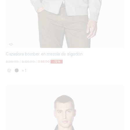
Cazadora bomber en mezcla de algodón
precio rebajado desde
a
precio rebajado desde
a
$ 319,00
|
$ 195,00
|
$ 88,00
-72%
+ 1