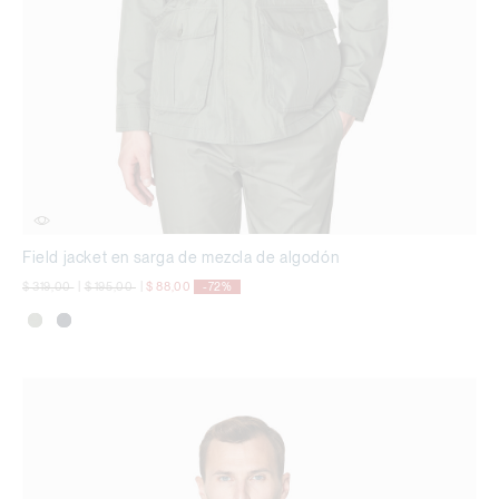
Field jacket en sarga de mezcla de algodón
precio rebajado desde
a
precio rebajado desde
a
$ 319,00
|
$ 195,00
|
$ 88,00
-72%