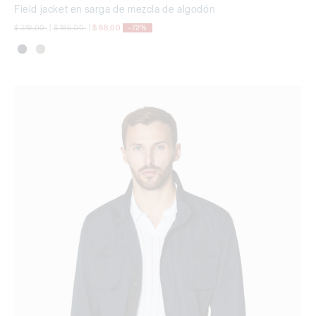
Field jacket en sarga de mezcla de algodón
precio rebajado desde
a
precio rebajado desde
a
$ 319,00
|
$ 195,00
|
$ 88,00
-72%