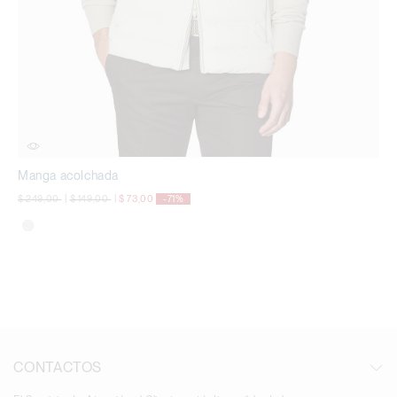
Manga acolchada
precio rebajado desde
a
precio rebajado desde
a
$ 249,00
|
$ 149,00
|
$ 73,00
-71%
CONTACTOS