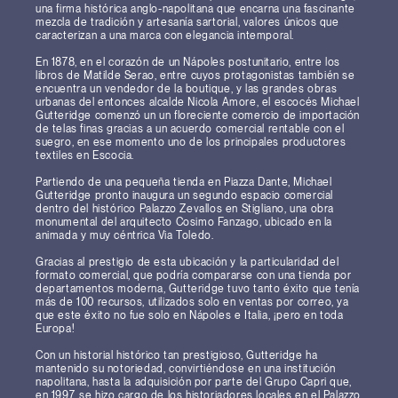
una firma histórica anglo-napolitana que encarna una fascinante
mezcla de tradición y artesanía sartorial, valores únicos que
caracterizan a una marca con elegancia intemporal.
En 1878, en el corazón de un Nápoles postunitario, entre los
libros de Matilde Serao, entre cuyos protagonistas también se
encuentra un vendedor de la boutique, y las grandes obras
urbanas del entonces alcalde Nicola Amore, el escocés Michael
Gutteridge comenzó un un floreciente comercio de importación
de telas finas gracias a un acuerdo comercial rentable con el
suegro, en ese momento uno de los principales productores
textiles en Escocia.
Partiendo de una pequeña tienda en Piazza Dante, Michael
Gutteridge pronto inaugura un segundo espacio comercial
dentro del histórico Palazzo Zevallos en Stigliano, una obra
monumental del arquitecto Cosimo Fanzago, ubicado en la
animada y muy céntrica Via Toledo.
Gracias al prestigio de esta ubicación y la particularidad del
formato comercial, que podría compararse con una tienda por
departamentos moderna, Gutteridge tuvo tanto éxito que tenía
más de 100 recursos, utilizados solo en ventas por correo, ya
que este éxito no fue solo en Nápoles e Italia, ¡pero en toda
Europa!
Con un historial histórico tan prestigioso, Gutteridge ha
mantenido su notoriedad, convirtiéndose en una institución
napolitana, hasta la adquisición por parte del Grupo Capri que,
en 1997, se hizo cargo de los historiadores locales en el Palazzo