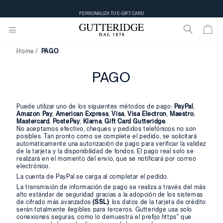
PERSONALIZA TU E-GIFT CARD
Home
PAGO
PAGO
Puede utilizar uno de los siguientes métodos de pago:
PayPal
,
Amazon Pay
,
American Express
,
Visa
,
Visa Electron
,
Maestro
,
Mastercard
,
PostePay
,
Klarna
,
Gift Card Gutteridge
.
No aceptamos efectivo, cheques y pedidos telefónicos no son
posibles. Tan pronto como se complete el pedido, se solicitará
automáticamente una autorización de pago para verificar la validez
de la tarjeta y la disponibilidad de fondos. El pago real solo se
realizará en el momento del envío, que se notificará por correo
electrónico.
La cuenta de PayPal se carga al completar el pedido.
La transmisión de información de pago se realiza a través del más
alto estándar de seguridad gracias a la adopción de los sistemas
de cifrado más avanzados
(SSL)
: los datos de la tarjeta de crédito
serán totalmente ilegibles para terceros. Gutteridge usa solo
conexiones seguras, como lo demuestra el prefijo https" que