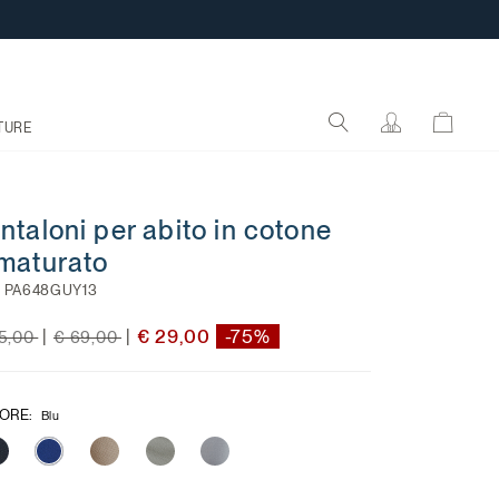
TURE
ntaloni per abito in cotone
maturato
:
PA648GUY13
ce reduced from
to
Price reduced from
to
€ 29,00
-75%
|
|
15,00
€ 69,00
ORE
:
Blu