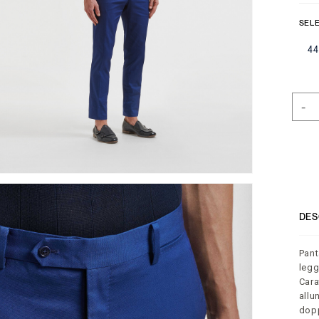
SELE
44
-
DES
Pant
legg
Cara
allu
dopp