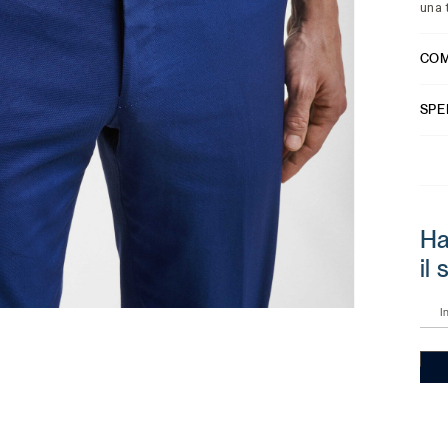
una 
COM
SPE
Ha
il
I