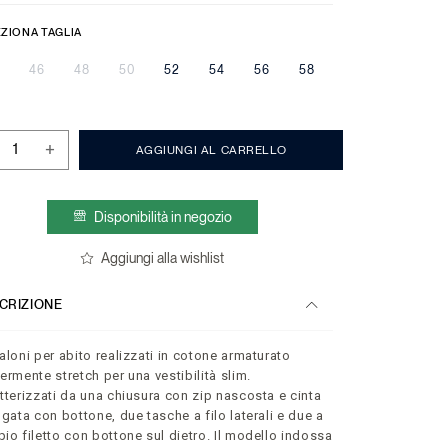
ZIONA TAGLIA
46
48
50
52
54
56
58
+
AGGIUNGI AL CARRELLO
Disponibilità in negozio
Aggiungi alla wishlist
CRIZIONE
aloni per abito realizzati in cotone armaturato
ermente stretch per una vestibilità slim.
tterizzati da una chiusura con zip nascosta e cinta
ngata con bottone, due tasche a filo laterali e due a
io filetto con bottone sul dietro. Il modello indossa