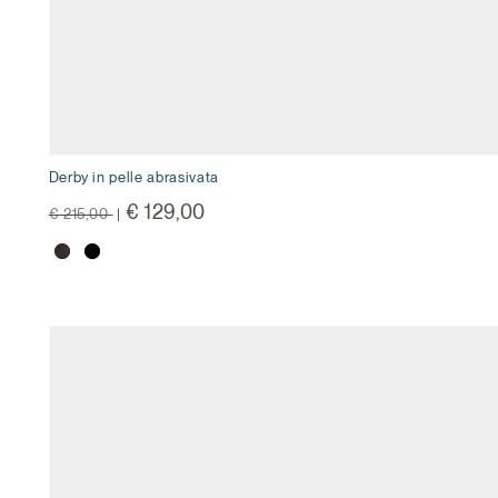
Derby in pelle abrasivata
Price reduced from
to
€ 129,00
€ 215,00
|