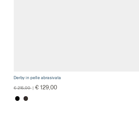
Derby in pelle abrasivata
Price reduced from
to
€ 129,00
€ 215,00
|