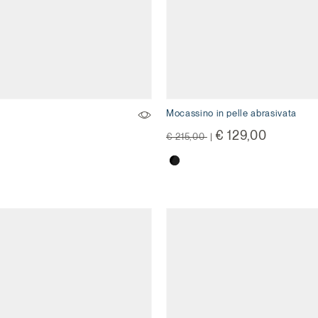
Mocassino in pelle abrasivata
Price reduced from
to
€ 129,00
€ 215,00
|