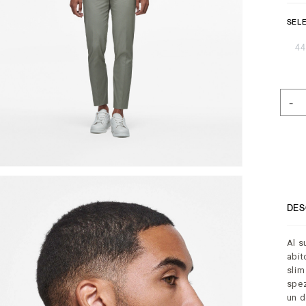
SELE
44
-
DES
Al s
abit
slim
spez
un d