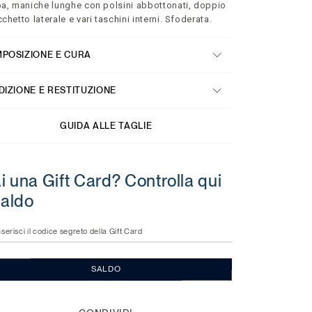
a, maniche lunghe con polsini abbottonati, doppio
chetto laterale e vari taschini interni. Sfoderata.
POSIZIONE E CURA
DIZIONE E RESTITUZIONE
GUIDA ALLE TAGLIE
i una Gift Card? Controlla qui
 saldo
nserisci il codice segreto della Gift Card
SALDO