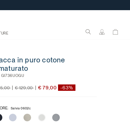
TURE
acca in puro cotone
maturato
:
GI736UOGU
ce reduced from
to
Price reduced from
to
€ 79,00
-63%
|
|
15,00
€ 129,00
ORE
:
Salvia 0602c