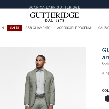
FREE SHIPPING A PARTIRE DA €120
 IN
SALDI
ABBIGLIAMENTO
ACCESSORI E PROFUMI
CALZA
Gi
ar
Cod
Pri
€ 2
COL