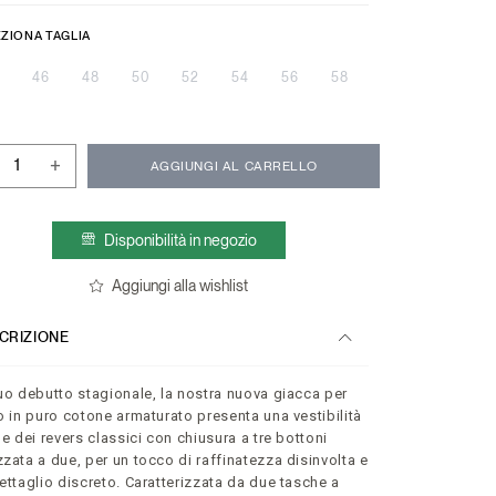
ZIONA TAGLIA
46
48
50
52
54
56
58
+
AGGIUNGI AL CARRELLO
Disponibilità in negozio
Aggiungi alla wishlist
CRIZIONE
uo debutto stagionale, la nostra nuova giacca per
o in puro cotone armaturato presenta una vestibilità
 e dei revers classici con chiusura a tre bottoni
zata a due, per un tocco di raffinatezza disinvolta e
ettaglio discreto. Caratterizzata da due tasche a