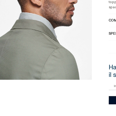
topp
spac
COM
SPE
Ha
il
I