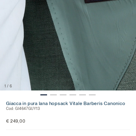
1
/
6
Giacca in pura lana hopsack Vitale Barberis Canonico
Cod:
GI4647GUY13
€ 249,00