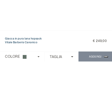
Giacca in pura lana hopsack
€ 249,00
Vitale Barberis Canonico
Ti serve aiuto?
Scegli una delle seguenti opzioni:
COLORE
TAGLIA
AGGIUNGI
CONTROLLA ORDINE/RESO
CONTATTI
CHATTA CON MICHAEL
Il Servizio Clienti è disponibile dal lunedì
al venerdì con orario 9:00 - 18:00.
Domande Frequenti
Chiama:
0818268194
Chat:
Chiedi a Michael