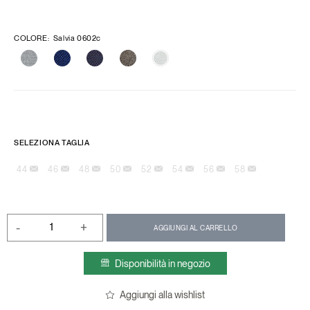
COLORE
:
Salvia 0602c
SELEZIONA TAGLIA
44
46
48
50
52
54
56
58
-
+
AGGIUNGI AL CARRELLO
Disponibilità in negozio
Aggiungi alla wishlist