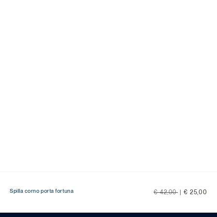
Price reduced from
to
Spilla corno porta fortuna
€ 42,00
|
€ 25,00
Ti serve aiuto?
Scegli una delle seguenti opzioni: