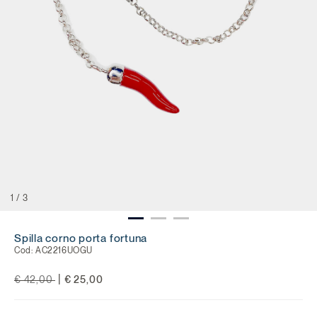
1
/
3
Spilla corno porta fortuna
Cod:
AC2216UOGU
Price reduced from
to
|
€ 42,00
€ 25,00