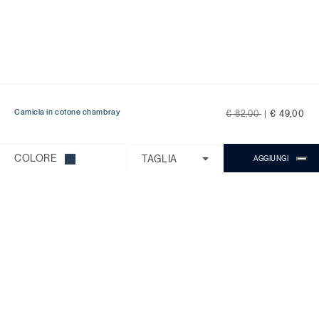
Price reduced from
to
Camicia in cotone chambray
€ 82,00
|
€ 49,00
Ti serve aiuto?
Scegli una delle seguenti opzioni:
COLORE
TAGLIA
AGGIUNGI
CONTROLLA ORDINE/RESO
CONTATTI
CHATTA CON MICHAEL
Il Servizio Clienti è disponibile dal lunedì
al venerdì con orario 9:00 - 18:00.
Domande Frequenti
Chiama:
0818268194
Chat:
Chiedi a Michael