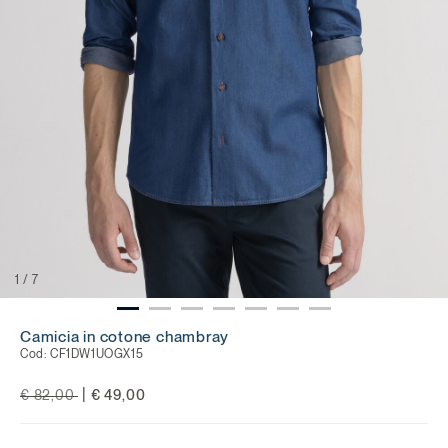
1
/
7
Camicia in cotone chambray
Cod:
CF1DW1UOGX15
Price reduced from
to
|
€ 82,00
€ 49,00