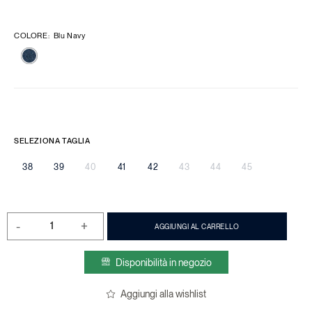
COLORE
:
Blu Navy
SELEZIONA TAGLIA
38
39
40
41
42
43
44
45
-
+
AGGIUNGI AL CARRELLO
Disponibilità in negozio
Aggiungi alla wishlist