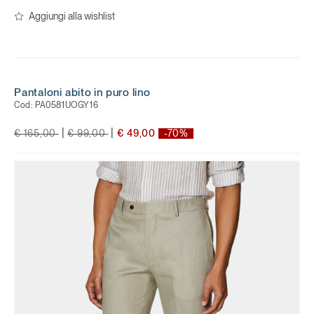
Aggiungi alla wishlist
Pantaloni abito in puro lino
Cod:
PA0581UOGY16
Price reduced from
to
Price reduced from
to
|
|
€ 165,00
€ 99,00
€ 49,00
-70%