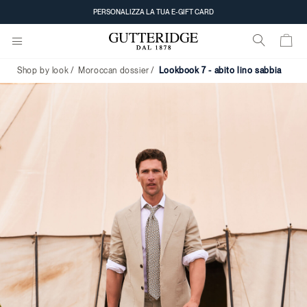
Lookbook
PERSONALIZZA LA TUA E-GIFT CARD
7
-
Shop by look
Moroccan dossier
lookbook 7 - abito lino sabbia
Abito
lino
sabbia