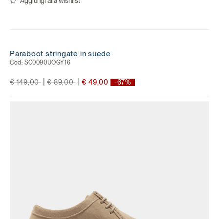
Aggiungi alla wishlist
Paraboot stringate in suede
Cod:
SC0090UOGY16
Price reduced from
to
Price reduced from
to
|
|
€ 149,00
€ 89,00
€ 49,00
-67%