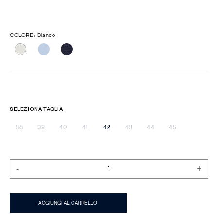
COLORE
:
Bianco
SELEZIONA TAGLIA
38
39
40
41
42
43
44
45
-
+
AGGIUNGI AL CARRELLO