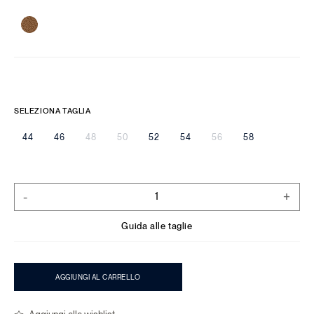
SELEZIONA TAGLIA
44
46
48
50
52
54
56
58
-
+
Guida alle taglie
AGGIUNGI AL CARRELLO