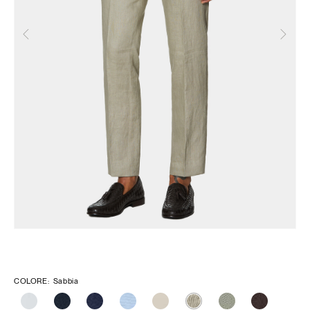
Precedente
Suc
COLORE
:
Sabbia