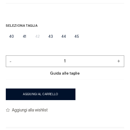
SELEZIONA TAGLIA
40
41
42
43
44
45
-
+
Guida alle taglie
AGGIUNGI AL CARRELLO
Aggiungi alla wishlist