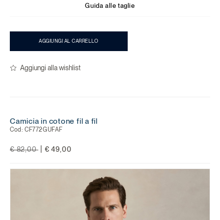
Guida alle taglie
AGGIUNGI AL CARRELLO
Aggiungi alla wishlist
Camicia in cotone fil a fil
Cod:
CF772GUFAF
Price reduced from
to
|
€ 82,00
€ 49,00