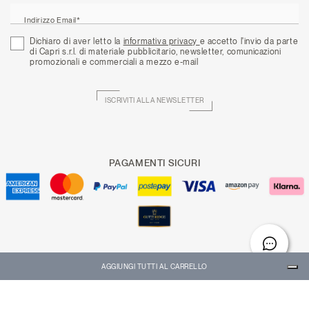
Indirizzo Email*
Dichiaro di aver letto la
informativa privacy
e accetto l'invio da parte
di Capri s.r.l. di materiale pubblicitario, newsletter, comunicazioni
promozionali e commerciali a mezzo e-mail
ISCRIVITI ALLA NEWSLETTER
PAGAMENTI SICURI
Ti serve aiuto?
Scegli una delle seguenti opzioni:
AGGIUNGI TUTTI AL CARRELLO
Copyright © 2026 CAPRI P.IVA 05647000636
CONTROLLA ORDINE/RESO
Le tue preferenze relative alla privacy