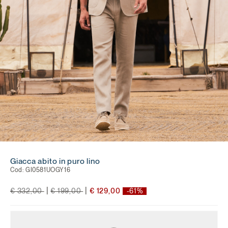
Giacca abito in puro lino
Cod:
GI0581UOGY16
Price reduced from
to
Price reduced from
to
|
|
€ 332,00
€ 199,00
€ 129,00
-61%