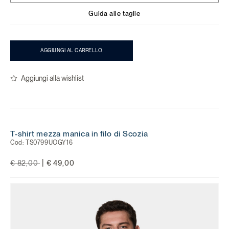
Guida alle taglie
AGGIUNGI AL CARRELLO
Aggiungi alla wishlist
T-shirt mezza manica in filo di Scozia
Cod:
TS0799UOGY16
Price reduced from
to
|
€ 82,00
€ 49,00