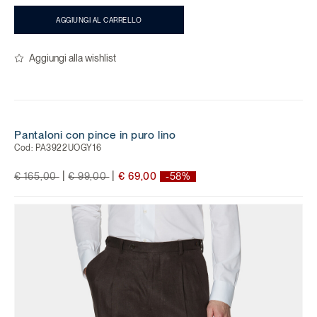
AGGIUNGI AL CARRELLO
Aggiungi alla wishlist
Pantaloni con pince in puro lino
Cod:
PA3922UOGY16
Price reduced from
to
Price reduced from
to
|
|
€ 165,00
€ 99,00
€ 69,00
-58%