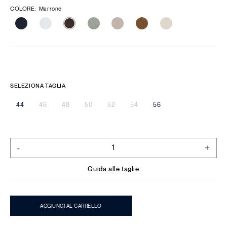
COLORE
:
Marrone
SELEZIONA TAGLIA
44
46
48
50
52
54
56
-
+
Guida alle taglie
AGGIUNGI AL CARRELLO