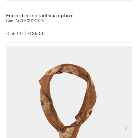
Foulard in lino fantasia optical
Cod:
AC0150UOGY16
Price reduced from
to
|
€ 59,00
€ 35,00
Precedente
Suc