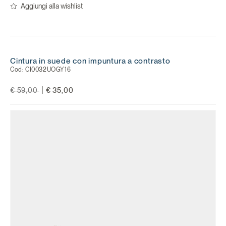
Aggiungi alla wishlist
Cintura in suede con impuntura a contrasto
Cod:
CI0032UOGY16
Price reduced from
to
|
€ 59,00
€ 35,00