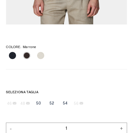
COLORE
:
Marrone
SELEZIONA TAGLIA
50
52
54
46
48
56
-
+