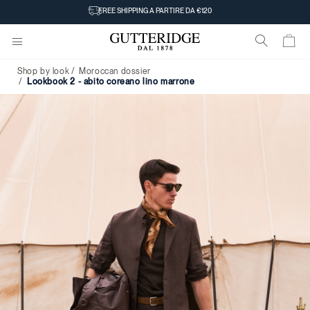
Lookbook
FREE SHIPPING A PARTIRE DA €120
2
-
Shop by look
Moroccan dossier
Abito
lookbook 2 - abito coreano lino marrone
coreano
lino
marrone