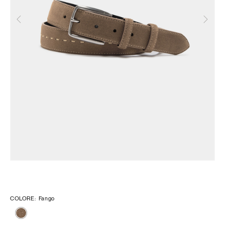
Precedente
Suc
COLORE
:
Fango