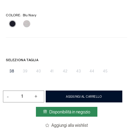
COLORE
:
Blu Navy
SELEZIONA TAGLIA
38
39
40
41
42
43
44
45
-
+
AGGIUNGI AL CARRELLO
Disponibilità in negozio
Aggiungi alla wishlist