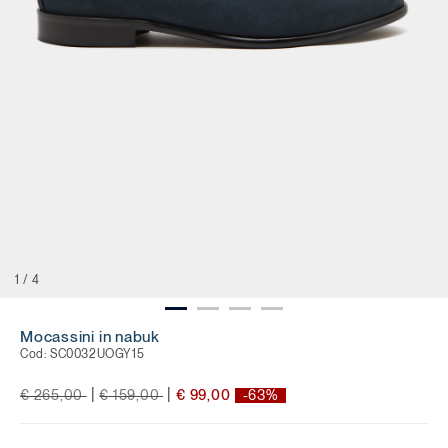
1
/
4
Mocassini in nabuk
Cod:
SC0032UOGY15
Price reduced from
to
Price reduced from
to
|
|
€ 265,00
€ 159,00
€ 99,00
-63%