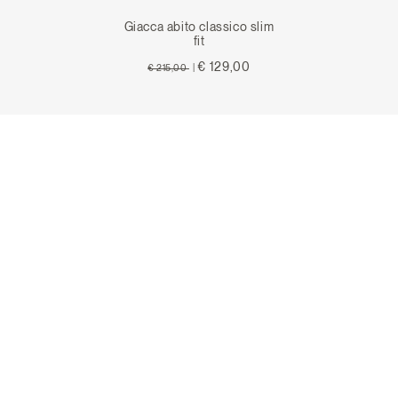
Giacca abito classico slim
fit
Price reduced from
to
€ 129,00
€ 215,00
|