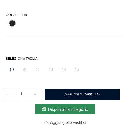
COLORE
:
Blu
SELEZIONA TAGLIA
40
41
42
43
44
45
-
+
AGGIUNGI AL CARRELLO
Disponibilità in negozio
Aggiungi alla wishlist