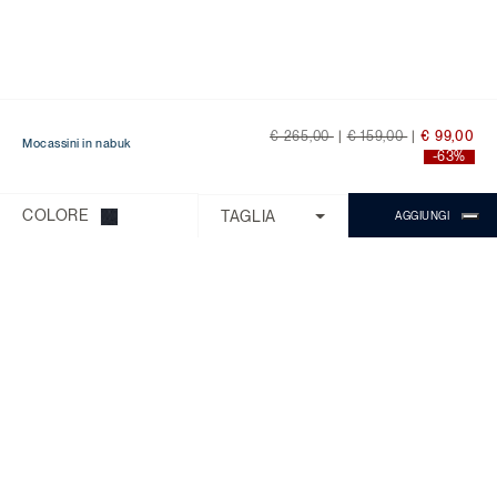
Price reduced from
to
Price reduced from
to
€ 265,00
|
€ 159,00
|
€ 99,00
Mocassini in nabuk
-63%
Ti serve aiuto?
Scegli una delle seguenti opzioni:
COLORE
TAGLIA
AGGIUNGI
CONTROLLA ORDINE/RESO
CONTATTI
CHATTA CON MICHAEL
Il Servizio Clienti è disponibile dal lunedì
al venerdì con orario 9:00 - 18:00.
Domande Frequenti
Chiama:
0818268194
Chat:
Chiedi a Michael
SUPPORTO CLIENTI