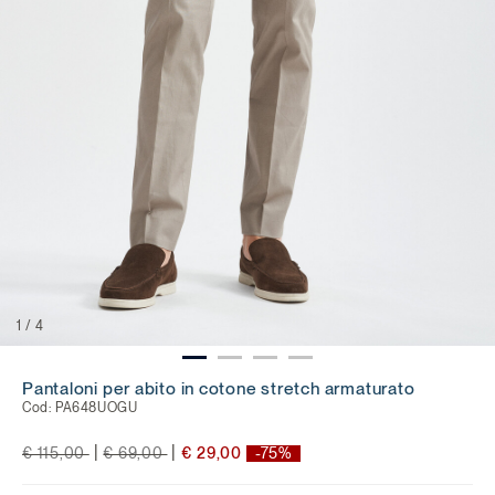
1
/
4
Pantaloni per abito in cotone stretch armaturato
Cod:
PA648UOGU
Price reduced from
to
Price reduced from
to
|
|
€ 115,00
€ 69,00
€ 29,00
-75%