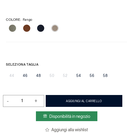
COLORE
:
Fango
SELEZIONA TAGLIA
44
46
48
50
52
54
56
58
-
+
AGGIUNGI AL CARRELLO
Disponibilità in negozio
Aggiungi alla wishlist