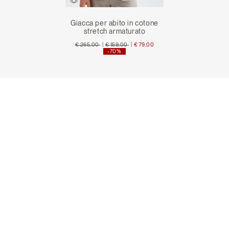
Giacca per abito in cotone
stretch armaturato
Price reduced from
to
Price reduced from
to
€ 265,00
|
€ 159,00
|
€ 79,00
-70%