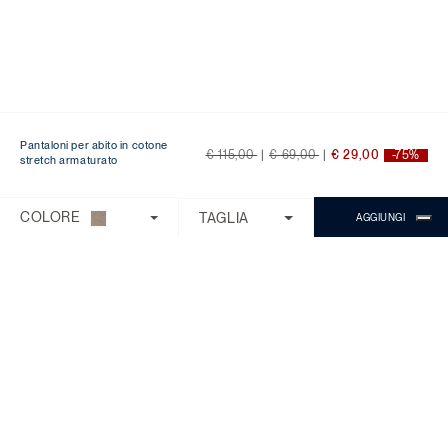
Pantaloni per abito in cotone
Price reduced from
to
Price reduced from
to
€ 115,00
|
€ 69,00
|
€ 29,00
-75%
stretch armaturato
Ti serve aiuto?
Scegli una delle seguenti opzioni:
COLORE
TAGLIA
AGGIUNGI
CONTROLLA ORDINE/RESO
CONTATTI
CHATTA CON MICHAEL
Il Servizio Clienti è disponibile dal lunedì
al venerdì con orario 9:00 - 18:00.
Domande Frequenti
Chiama:
0818268194
Chat:
Chiedi a Michael