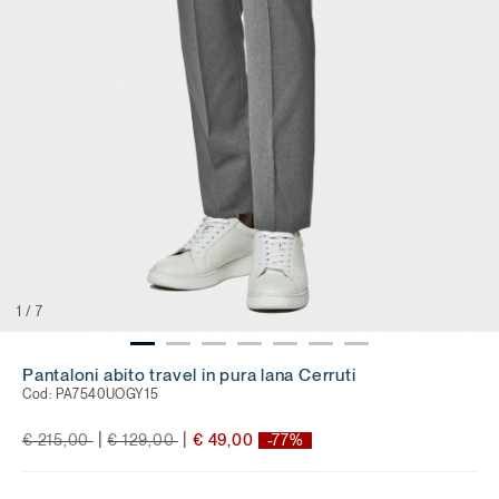
1
/
7
Pantaloni abito travel in pura lana Cerruti
Cod:
PA7540UOGY15
Price reduced from
to
Price reduced from
to
|
|
€ 215,00
€ 129,00
€ 49,00
-77%