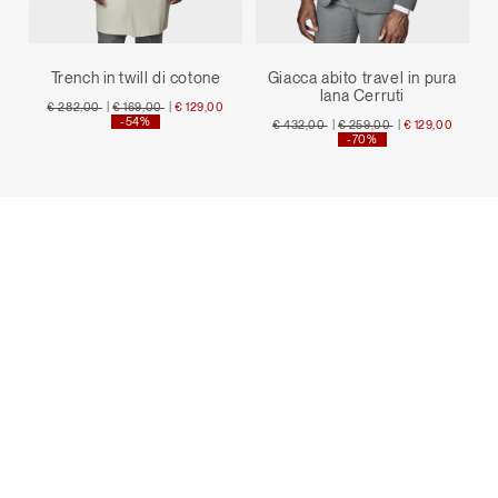
Trench in twill di cotone
Giacca abito travel in pura
lana Cerruti
Price reduced from
to
Price reduced from
to
€ 282,00
|
€ 169,00
|
€ 129,00
-54%
Price reduced from
to
Price reduced from
to
€ 432,00
|
€ 259,00
|
€ 129,00
-70%