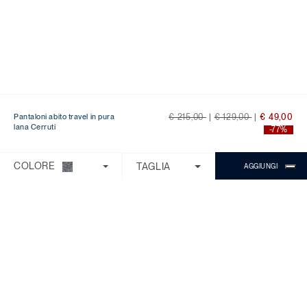
Price reduced from
to
Price reduced from
to
Pantaloni abito travel in pura
€ 215,00
|
€ 129,00
|
€ 49,00
lana Cerruti
-77%
Ti serve aiuto?
Scegli una delle seguenti opzioni:
COLORE
TAGLIA
AGGIUNGI
CONTROLLA ORDINE/RESO
CONTATTI
CHATTA CON MICHAEL
Il Servizio Clienti è disponibile dal lunedì
al venerdì con orario 9:00 - 18:00.
Domande Frequenti
Chiama:
0818268194
Chat:
Chiedi a Michael