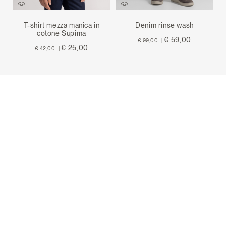
T-shirt mezza manica in
Denim rinse wash
cotone Supima
Price reduced from
to
€ 59,00
€ 99,00
|
Price reduced from
to
€ 25,00
€ 42,00
|