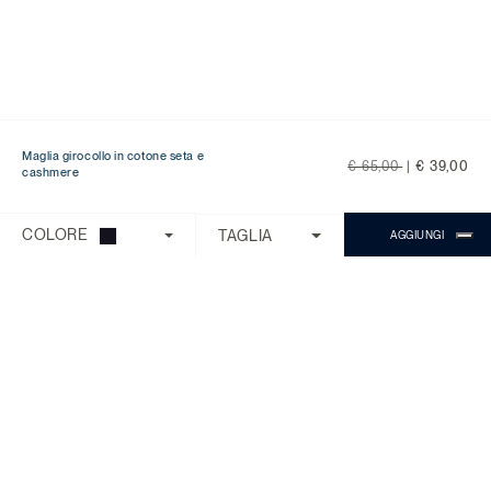
Maglia girocollo in cotone seta e
Price reduced from
to
€ 65,00
|
€ 39,00
cashmere
Ti serve aiuto?
Scegli una delle seguenti opzioni:
COLORE
TAGLIA
AGGIUNGI
CONTROLLA ORDINE/RESO
CONTATTI
CHATTA CON MICHAEL
Il Servizio Clienti è disponibile dal lunedì
al venerdì con orario 9:00 - 18:00.
Domande Frequenti
Chiama:
0818268194
Chat:
Chiedi a Michael