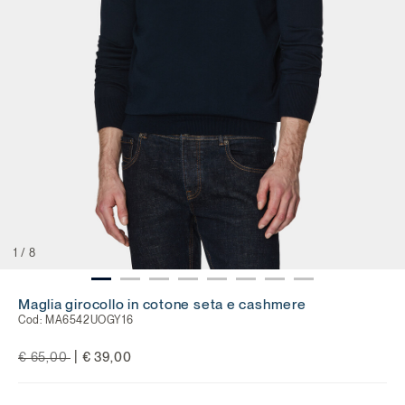
1
/
8
Maglia girocollo in cotone seta e cashmere
Cod:
MA6542UOGY16
Price reduced from
to
|
€ 65,00
€ 39,00