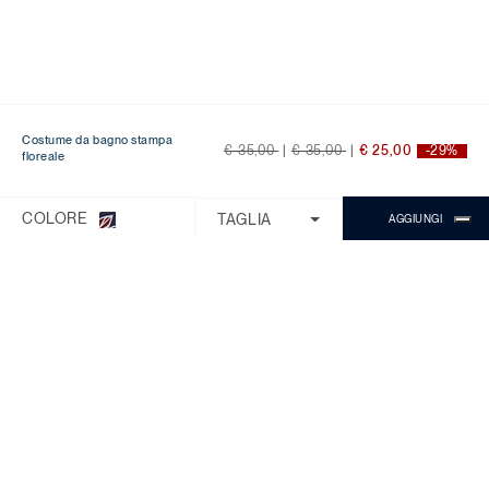
Costume da bagno stampa
Price reduced from
to
Price reduced from
to
€ 35,00
|
€ 35,00
|
€ 25,00
-29%
floreale
Ti serve aiuto?
Scegli una delle seguenti opzioni:
COLORE
TAGLIA
AGGIUNGI
CONTROLLA ORDINE/RESO
CONTATTI
CHATTA CON MICHAEL
Il Servizio Clienti è disponibile dal lunedì
al venerdì con orario 9:00 - 18:00.
Domande Frequenti
Chiama:
0818268194
Chat:
Chiedi a Michael
SUPPORTO CLIENTI