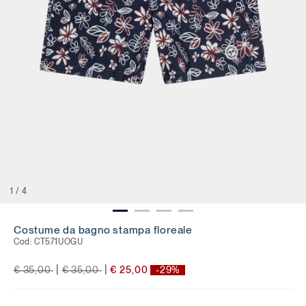
1
/
4
Costume da bagno stampa floreale
Cod:
CT571UOGU
Price reduced from
to
Price reduced from
to
|
|
€ 35,00
€ 35,00
€ 25,00
-29%