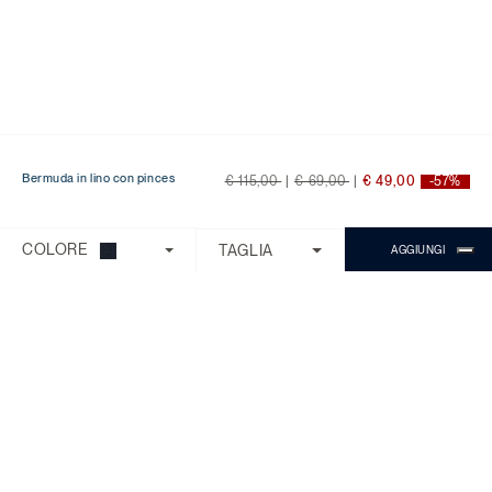
Price reduced from
to
Price reduced from
to
Bermuda in lino con pinces
€ 115,00
|
€ 69,00
|
€ 49,00
-57%
Ti serve aiuto?
Scegli una delle seguenti opzioni:
COLORE
TAGLIA
AGGIUNGI
CONTROLLA ORDINE/RESO
CONTATTI
CHATTA CON MICHAEL
Il Servizio Clienti è disponibile dal lunedì
al venerdì con orario 9:00 - 18:00.
Domande Frequenti
Chiama:
0818268194
Chat:
Chiedi a Michael