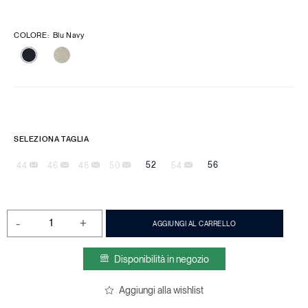
COLORE
:
Blu Navy
SELEZIONA TAGLIA
52
56
44
46
48
50
54
-
+
AGGIUNGI AL CARRELLO
Disponibilità in negozio
Aggiungi alla wishlist