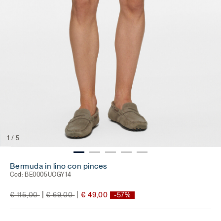
1
/
5
Bermuda in lino con pinces
Cod:
BE0005UOGY14
Price reduced from
to
Price reduced from
to
|
|
€ 115,00
€ 69,00
€ 49,00
-57%