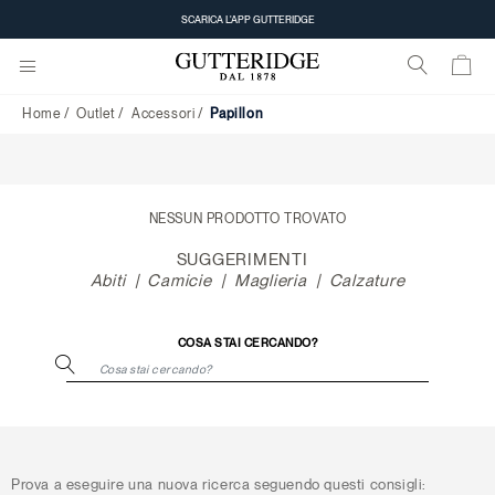
Papillon
SCARICA L'APP GUTTERIDGE
Home
Outlet
Accessori
Papillon
NESSUN PRODOTTO TROVATO
SUGGERIMENTI
Abiti
Camicie
Maglieria
Calzature
COSA STAI CERCANDO?
Prova a eseguire una nuova ricerca seguendo questi consigli: