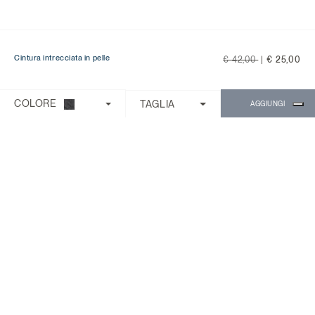
Price reduced from
to
Cintura intrecciata in pelle
€ 42,00
|
€ 25,00
Ti serve aiuto?
Scegli una delle seguenti opzioni:
COLORE
TAGLIA
AGGIUNGI
CONTROLLA ORDINE/RESO
CONTATTI
CHATTA CON MICHAEL
Il Servizio Clienti è disponibile dal lunedì
al venerdì con orario 9:00 - 18:00.
Domande Frequenti
Chiama:
0818268194
Chat:
Chiedi a Michael
SUPPORTO CLIENTI
INFORMAZIONI