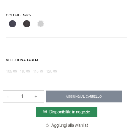
COLORE
:
Nero
SELEZIONA TAGLIA
105
110
115
120
-
+
AGGIUNGI AL CARRELLO
Disponibilità in negozio
Aggiungi alla wishlist