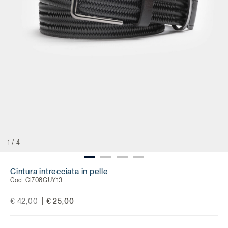
1
/
4
Cintura intrecciata in pelle
Cod:
CI708GUY13
Price reduced from
to
|
€ 42,00
€ 25,00