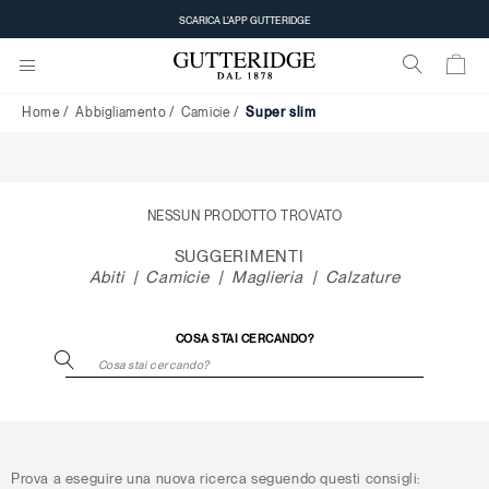
Super
SCARICA L'APP GUTTERIDGE
slim
Home
Abbigliamento
Camicie
Super slim
NESSUN PRODOTTO TROVATO
SUGGERIMENTI
Abiti
Camicie
Maglieria
Calzature
COSA STAI CERCANDO?
Prova a eseguire una nuova ricerca seguendo questi consigli: