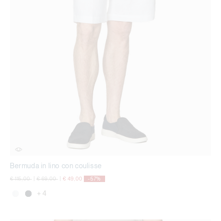
Bermuda in lino con coulisse
Price reduced from
to
Price reduced from
to
€ 115,00
|
€ 69,00
|
€ 49,00
-57%
+ 4