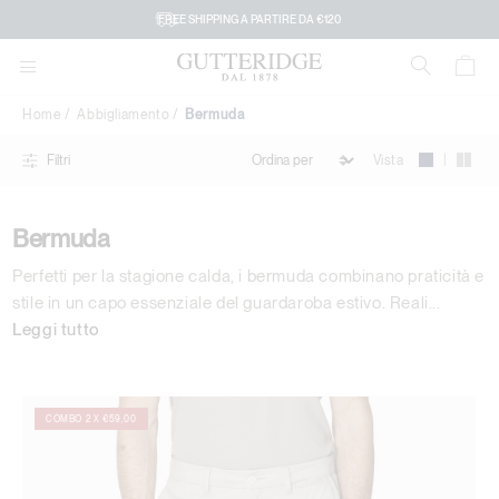
Bermuda
FREE SHIPPING A PARTIRE DA €120
Home
Abbigliamento
Bermuda
|
Vista
Filtri
Bermuda
Perfetti per la stagione calda, i bermuda combinano praticità e
stile in un capo essenziale del guardaroba estivo. Reali
...
Leggi tutto
COMBO 2 X €59,00