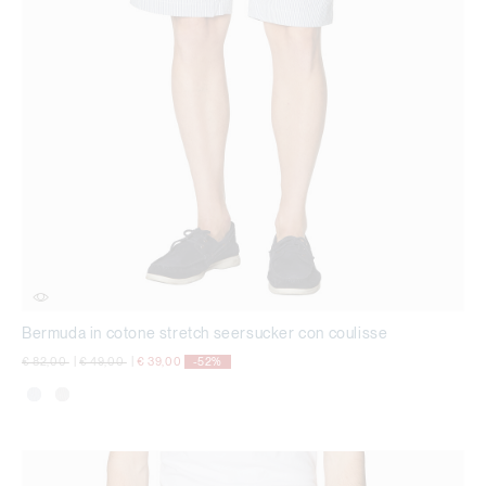
Bermuda in cotone stretch seersucker con coulisse
Price reduced from
to
Price reduced from
to
€ 82,00
|
€ 49,00
|
€ 39,00
-52%