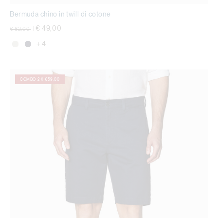
Bermuda chino in twill di cotone
Price reduced from
to
€ 49,00
€ 82,00
|
+ 4
COMBO 2 X €59,00