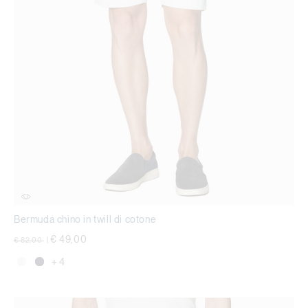
Bermuda chino in twill di cotone
Price reduced from
to
€ 49,00
€ 82,00
|
+ 4