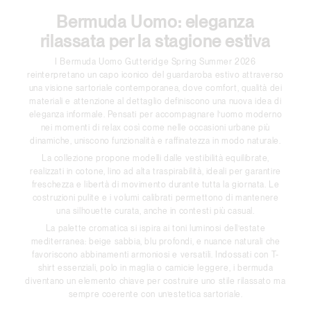
Bermuda Uomo: eleganza
rilassata per la stagione estiva
I Bermuda Uomo Gutteridge Spring Summer 2026
reinterpretano un capo iconico del guardaroba estivo attraverso
una visione sartoriale contemporanea, dove comfort, qualità dei
materiali e attenzione al dettaglio definiscono una nuova idea di
eleganza informale. Pensati per accompagnare l’uomo moderno
nei momenti di relax così come nelle occasioni urbane più
dinamiche, uniscono funzionalità e raffinatezza in modo naturale.
La collezione propone modelli dalle vestibilità equilibrate,
realizzati in cotone, lino ad alta traspirabilità, ideali per garantire
freschezza e libertà di movimento durante tutta la giornata. Le
costruzioni pulite e i volumi calibrati permettono di mantenere
una silhouette curata, anche in contesti più casual.
La palette cromatica si ispira ai toni luminosi dell’estate
mediterranea: beige sabbia, blu profondi, e nuance naturali che
favoriscono abbinamenti armoniosi e versatili. Indossati con T-
shirt essenziali, polo in maglia o camicie leggere, i bermuda
diventano un elemento chiave per costruire uno stile rilassato ma
sempre coerente con un’estetica sartoriale.