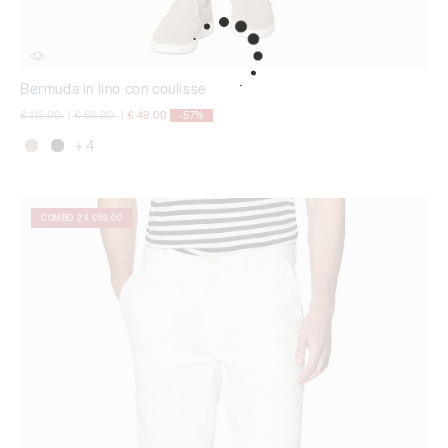
Bermuda in lino con coulisse
Price reduced from
to
Price reduced from
to
€ 115,00
|
€ 69,00
|
€ 49,00
-57%
+ 4
COMBO 2 X €59,00