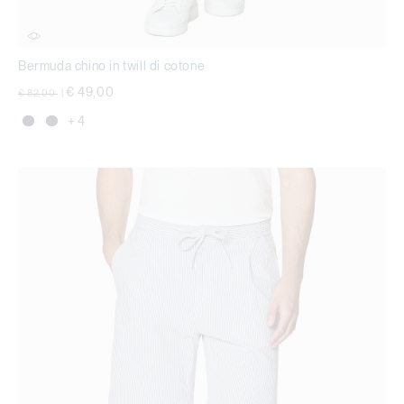
Bermuda chino in twill di cotone
Price reduced from
to
€ 49,00
€ 82,00
|
+ 4