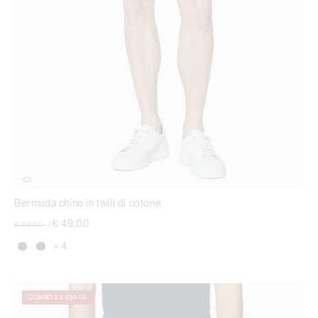
Bermuda chino in twill di cotone
Price reduced from
to
€ 49,00
€ 82,00
|
+ 4
COMBO 2 X €59,00