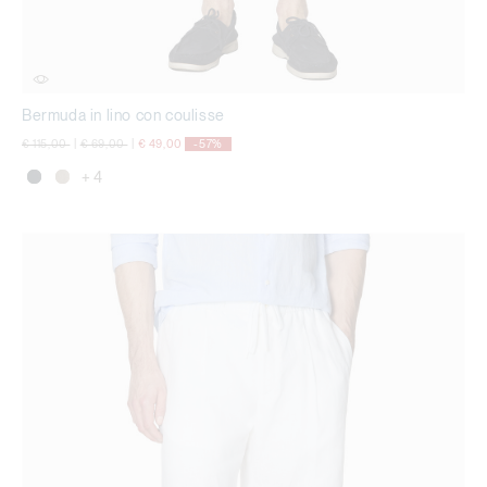
Bermuda in lino con coulisse
Price reduced from
to
Price reduced from
to
€ 115,00
|
€ 69,00
|
€ 49,00
-57%
+ 4