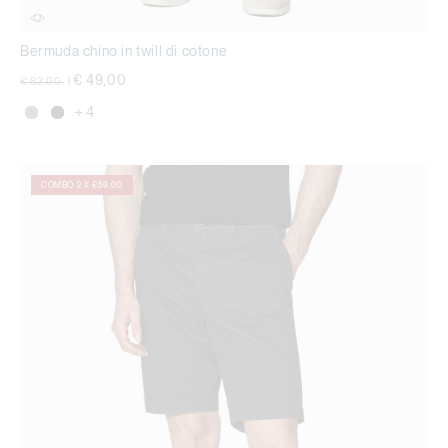
Bermuda chino in twill di cotone
Price reduced from
to
€ 49,00
€ 82,00
|
+ 4
COMBO 2 X €59,00