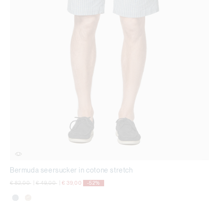
Bermuda seersucker in cotone stretch
Price reduced from
to
Price reduced from
to
€ 82,00
|
€ 49,00
|
€ 39,00
-52%