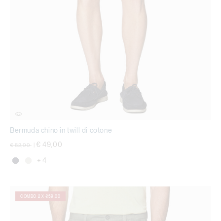
Bermuda chino in twill di cotone
Price reduced from
to
€ 49,00
€ 82,00
|
+ 4
COMBO 2 X €59,00