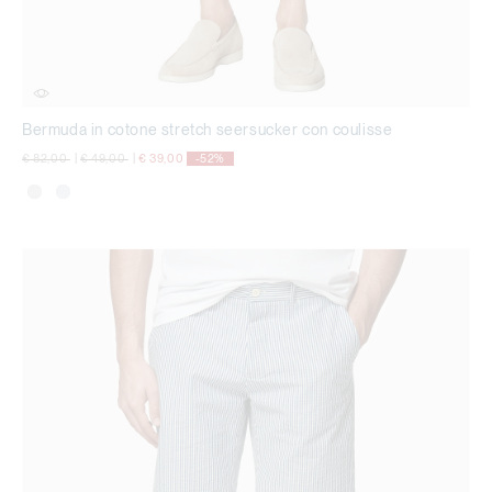
Bermuda in cotone stretch seersucker con coulisse
Price reduced from
to
Price reduced from
to
€ 82,00
|
€ 49,00
|
€ 39,00
-52%