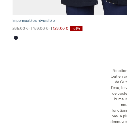
Imperméables réversible
Prix réduit de
à
Prix réduit de
à
265,00 €
|
159,00 €
|
129,00 €
-51%
Fonction
tout en 
de Gut
l'eau, le
de coule
humeur
nou
fonction
pas la p
découvrez