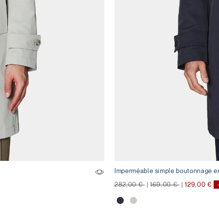
Imperméable simple boutonnage e
Prix réduit de
à
Prix réduit de
à
282,00 €
|
169,00 €
|
129,00 €