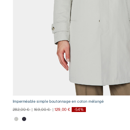
Imperméable simple boutonnage en coton mélangé
Prix réduit de
à
Prix réduit de
à
282,00 €
|
169,00 €
|
129,00 €
-54%