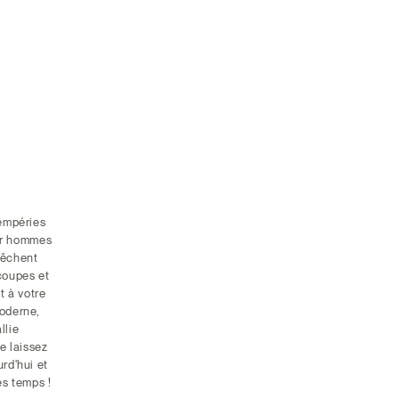
tempéries
ur hommes
pêchent
 coupes et
t à votre
oderne,
llie
e laissez
rd'hui et
s temps !