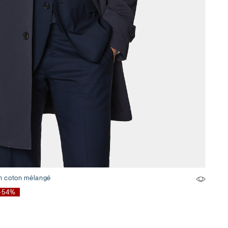
n coton mélangé
-54%