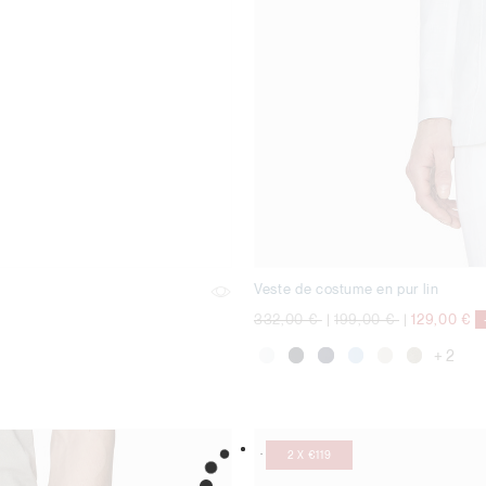
Veste de costume en pur lin
Prix réduit de
à
Prix réduit de
à
332,00 €
|
199,00 €
|
129,00 €
+ 2
2 X €119