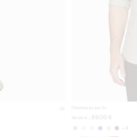
Chemise en pur lin
Prix réduit de
à
69,00 €
115,00 €
|
+ 8