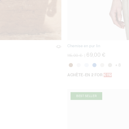
Chemise en pur lin
Prix réduit de
à
69,00 €
115,00 €
|
+ 8
ACHÈTE-EN 2 FOR
€119
BEST SELLER