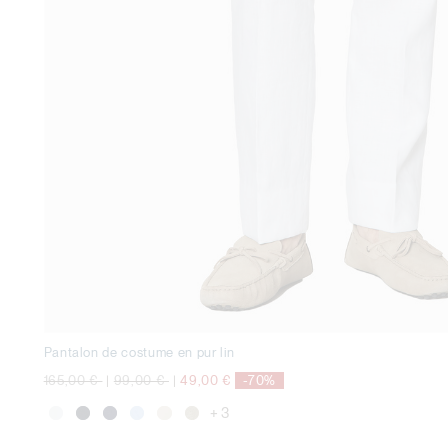
Pantalon de costume en pur lin
Prix réduit de
à
Prix réduit de
à
165,00 €
|
99,00 €
|
49,00 €
-70%
+ 3