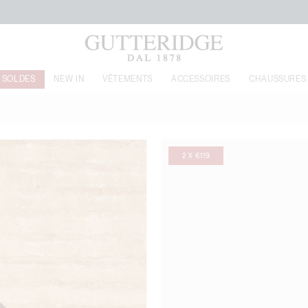
LIVRAISON GRATUITE À PARTIR DE 160€
SOLDES
NEW IN
VÊTEMENTS
ACCESSOIRES
CHAUSSURES
2 X €119