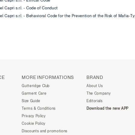
 Capri s.r.l. - Ethical Code
l Capri s.r.l. - Code of Conduct
 Capri s.r.l. - Behavioral Code for the Prevention of the Risk of Mafia-Typ
CE
MORE INFORMATIONS
BRAND
Gutteridge Club
About Us
Garment Care
The Company
Size Guide
Editorials
Terms & Conditions
Download the new APP
Privacy Policy
Cookie Policy
Discounts and promotions