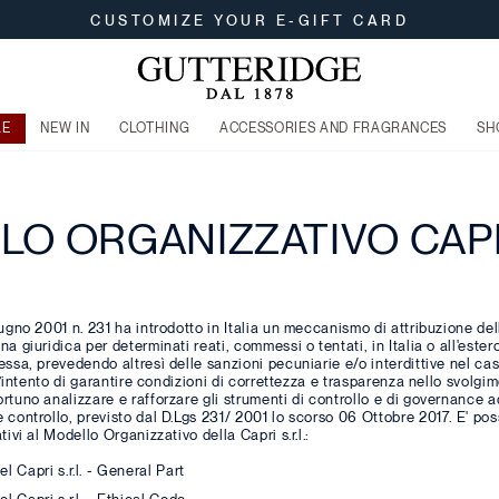
CUSTOMIZE YOUR E-GIFT CARD
LE
NEW IN
CLOTHING
ACCESSORIES AND FRAGRANCES
SH
O ORGANIZZATIVO CAPRI
iugno 2001 n. 231 ha introdotto in Italia un meccanismo di attribuzione del
a giuridica per determinati reati, commessi o tentati, in Italia o all'estero
essa, prevedendo altresì delle sanzioni pecuniarie e/o interdittive nel cas
 l’intento di garantire condizioni di correttezza e trasparenza nello svolgim
rtuno analizzare e rafforzare gli strumenti di controllo e di governance a
 controllo, previsto dal D.Lgs 231/ 2001 lo scorso 06 Ottobre 2017. E' poss
tivi al Modello Organizzativo della Capri s.r.l.:
 Capri s.r.l. - General Part