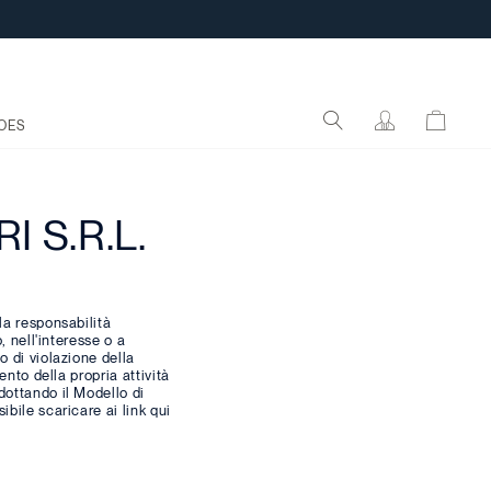
OES
 S.R.L.
la responsabilità
, nell'interesse o a
o di violazione della
ento della propria attività
dottando il Modello di
ibile scaricare ai link qui