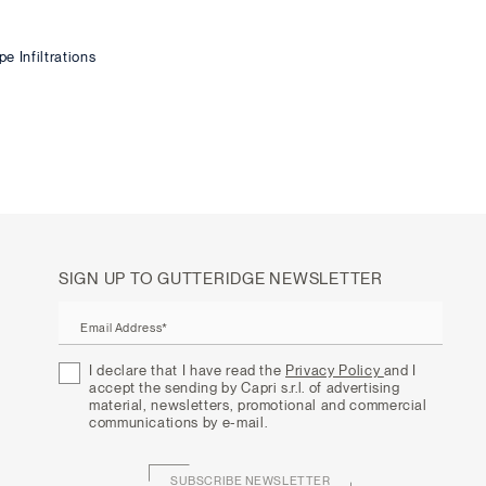
e Infiltrations
SIGN UP TO GUTTERIDGE NEWSLETTER
Email Address*
I declare that I have read the
Privacy Policy
and I
accept the sending by Capri s.r.l. of advertising
material, newsletters, promotional and commercial
communications by e-mail.
SUBSCRIBE NEWSLETTER