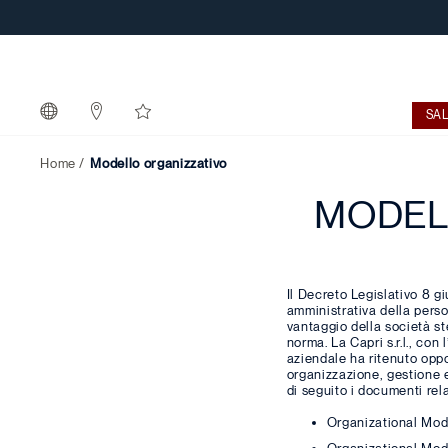
SA
Home
Modello organizzativo
MODELL
Il Decreto Legislativo 8 g
amministrativa della person
vantaggio della società st
norma. La Capri s.r.l., con
aziendale ha ritenuto oppo
organizzazione, gestione e
di seguito i documenti rela
Organizational Model